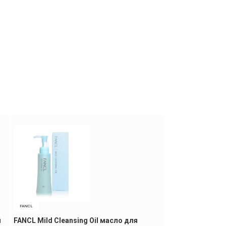
FANCL
CUREL
й
FANCL Mild Cleansing Oil масло для
KAO Curel Gel M