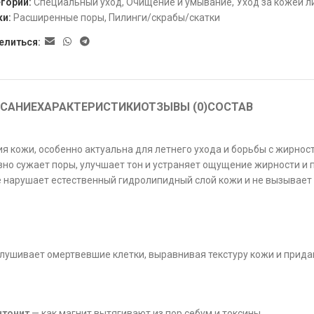
гории:
Специальный уход
,
Очищение и умывание
,
Уход за кожей л
ки:
Расширенные поры
,
Пилинги/скрабы/скатки
елиться:
САНИЕ
ХАРАКТЕРИСТИКИ
ОТЗЫВЫ (0)
СОСТАВ
 кожи, особенно актуальна для летнего ухода и борьбы с жирност
но сужает поры, улучшает тон и устраняет ощущение жирности и п
е нарушает естественный гидролипидный слой кожи и не вызывает
ушивает омертвевшие клетки, выравнивая текстуру кожи и придав
нтонит
— как магнит вытягивают из пор себум и токсины,