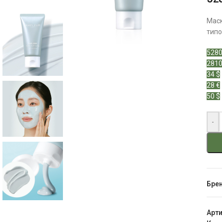
Маск
типо
5280
2810
34 $
28 €
50 $
-
Бре
Арт