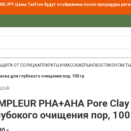
000 JPY. Цены
TaxFree
будут отображены после процедуры реги
АЩИТА ОТ СОЛНЦА
АППАРАТЫ И МАССАЖЁРЫ
НОВОСТИ
КОНТАКТЫ
ска для глубокого очищения пор, 100 гр
LEUR
MPLEUR PHA+AHA Pore Clay
лубокого очищения пор, 100
80