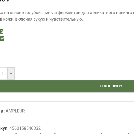
¥
а на основе голубой глины и ферментов для деликатного пилинга 
в кожи, включая сухую и чувствительную.
 ¥
 ₽
+
В КОРЗИНУ
нд:
AMPLEUR
икул:
4560158546332