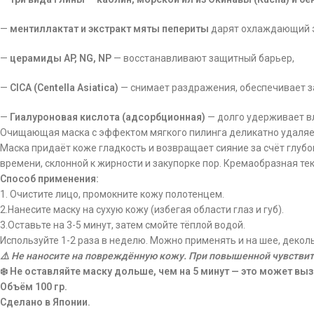
—
ментиллактат и экстракт мяты пепериты
дарят охлаждающий эф
—
церамиды AP, NG, NP
— восстанавливают защитный барьер,
—
CICA (Centella Asiatica)
— снимает раздражения, обеспечивает 
—
Гиалуроновая кислота (адсорбционная)
— долго удерживает вл
Очищающая маска с эффектом мягкого пилинга деликатно удаляет 
Маска придаёт коже гладкость и возвращает сияние за счёт глубо
времени, склонной к жирности и закупорке пор. Кремаобразная тек
Способ применения:
1. Очистите лицо, промокните кожу полотенцем.
2.Нанесите маску на сухую кожу (избегая области глаз и губ).
3.Оставьте на 3-5 минут, затем смойте тёплой водой.
Используйте 1-2 раза в неделю. Можно применять и на шее, деколь
⚠️ Не наносите на повреждённую кожу. При повышенной чувстви
❄️ Не оставляйте маску дольше, чем на 5 минут — это может выз
Объём 100 гр.
Сделано в Японии.