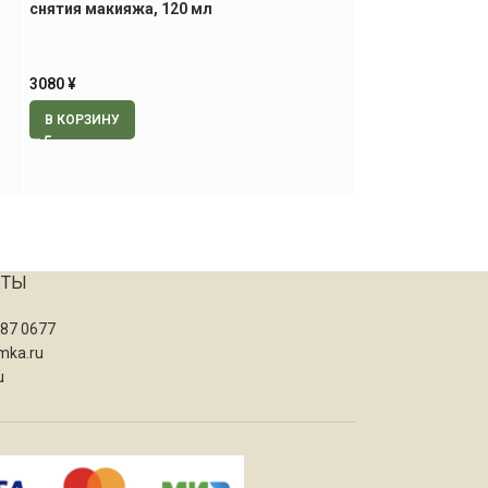
снятия макияжа, 120 мл
снятия макияжа,
3080
¥
2280
¥
В КОРЗИНУ
В КОРЗИНУ
КТЫ
087 0677
mka.ru
u