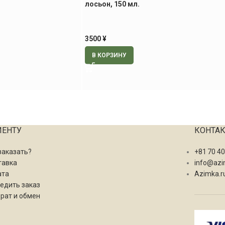
лосьон, 150 мл.
3500
¥
В КОРЗИНУ
ИЕНТУ
КОНТА
заказать?
+81 70 4
тавка
info@azi
ата
Azimka.r
едить заказ
рат и обмен