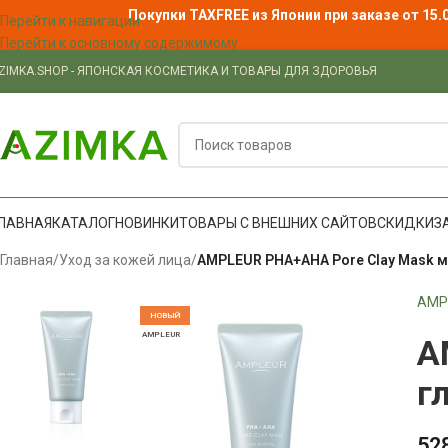
Покупки TAXFREE из Японии при заказе от 15.
Перейти к навигации
Перейти к основному содержимому
ZIMKA.SHOP - ЯПОНСКАЯ КОСМЕТИКА И ТОВАРЫ ДЛЯ ЗДОРОВЬЯ
ЛАВНАЯ
КАТАЛОГ
НОВИНКИ
ТОВАРЫ С ВНЕШНИХ САЙТОВ
СКИДКИ
З
Главная
/
Уход за кожей лица
/
AMPLEUR PHA+AHA Pore Clay Mask ма
AMP
НОВЫЙ
AMPLEUR
A
г
52