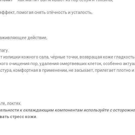
фект, помогая снять отёчность и усталость,
заживляющее действие,
агу.
излишки кожного сала, чёрные точки, возвращая коже гладкость 
кого очищения пор, удаления омертвевших клеток, особенно актуа
стура, комфортная в применении, не засыхает, прилегает плотно и 
те, локтях.
тельности к охлаждающим компонентам используйте с осторожно
вать стресс кожи.