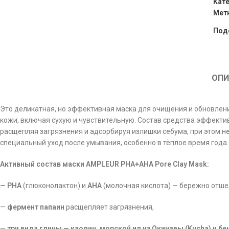
Кате
Мет
Под
ОПИ
Это деликатная, но эффективная маска для очищения и обновления
кожи, включая сухую и чувствительную. Состав средства эффектив
расщепляя загрязнения и адсорбируя излишки себума, при этом н
специальный уход после умывания, особенно в тёплое время года.
Активный состав маски AMPLEUR PHA+AHA Pore Clay Mask:
— PHA
(глюконолактон) и
AHA
(молочная кислота) — бережно отшел
—
фермент папаин
расщепляет загрязнения,
—
три вида глины — каолин, морской ил из Окинавы (Kucha) и бе