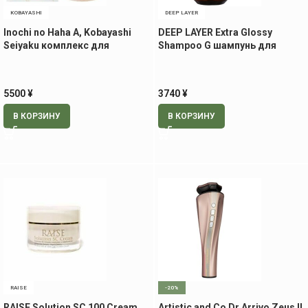
KOBAYASHI
DEEP LAYER
Inochi no Haha A, Kobayashi
DEEP LAYER Extra Glossy
Seiyaku комплекс для
Shampoo G шампунь для
женщин в период менопаузы,
сухих, жестких и непослушных
на 70 дней
волос, 500 мл
5500
¥
3740
¥
В КОРЗИНУ
В КОРЗИНУ
RAISE
-20%
RAISE Solution SC 100 Cream
Artistic and Co Dr.Arrivo Zeus II