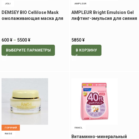
JOLI
AMPLEUR
DEMSEY BIO Cellilose Mask
AMPLEUR Bright Emulsion Gel
омолаживающая маска для
лифтинг-эмульсия для сияния
лица
кожи, 50 гр
600
¥
–
5500
¥
5850
¥
ВЫБЕРИТЕ ПАРАМЕТРЫ
В КОРЗИНУ
ГОРЯЧИЙ
FANCL
RAISE
Витаминно-минеральный