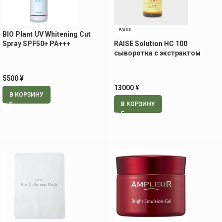
RAISE
BIO Plant UV Whitening Cut
Spray SPF50+ PA+++
RAISE Solution HC 100
солнцезащитный спрей, 80 мл
сыворотка с экстрактом
стволовых клеток, 30 мл
5500
¥
13000
¥
В КОРЗИНУ
В КОРЗИНУ