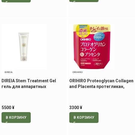
DIREIA
ORIHIRO
DIREIA Stem Treatment Gel
ORIHIRO Proteoglycan Collagen
гель для аппаратных
and Placenta протегликан,
процедур с экстрактом
коллаген и плацента, 180 гр
стволовых клеток, 100 мл
на 30 дней
5500
¥
3300
¥
В КОРЗИНУ
В КОРЗИНУ