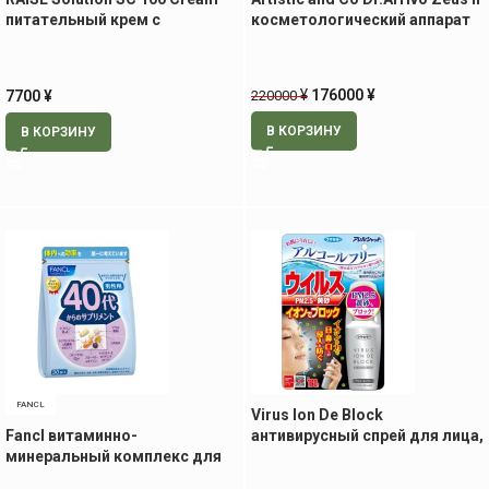
питательный крем с
косметологический аппарат
экстрактом стволовых
клеток, 30 гр
¥
176000
¥
220000
7700
¥
В КОРЗИНУ
В КОРЗИНУ
FANCL
Virus Ion De Block
Fancl витаминно-
антивирусный спрей для лица,
минеральный комплекс для
150 мл
мужчин 40+, 30 пак.