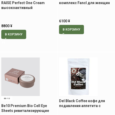
RAISE Perfect One Cream
комплекс Fancl для женщин
высокоактивный
40+, 30 пак
антивозрастной крем с
пептидами, 50 гр
6100
¥
8800
¥
В КОРЗИНУ
В КОРЗИНУ
BE-10
Del Black Coffee кофе для
Be10 Premium Bio Cell Eye
подавления аппетита с
Sheets ревитализирующие
колеусом, 100 гр