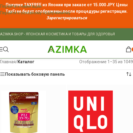
Покупки TAXFREE из Японии при заказе от 15.000 JPY. Цены
Перейти к навигации
TaxFree
будут отображены после процедуры регистрации.
Перейти к основному содержимому
Зарегистрироваться
AZIMKA.SHOP - ЯПОНСКАЯ КОСМЕТИКА И ТОВАРЫ ДЛЯ ЗДОРОВЬЯ
Главная
/
Каталог
Отображение 1–35 из 1049
Показывать боковую панель