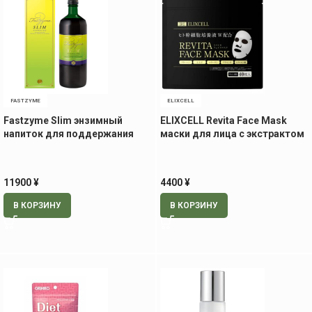
FASTZYME
ELIXCELL
Fastzyme Slim энзимный
ELIXCELL Revita Face Mask
напиток для поддержания
маски для лица с экстрактом
стройности, 720 мл
стволовых клеток, 40 шт
11900
¥
4400
¥
В КОРЗИНУ
В КОРЗИНУ