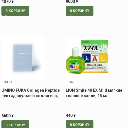
4070
¥
9000
¥
В КОРЗИНУ
В КОРЗИНУ
UMINO
LION
UMINO FUKA Collagen Peptide
LION Smile 40 EX Mild мягкие
пептид акульего коллагена,
глазные капли, 15 мл
30 саше по 3 гр
440
¥
6600
¥
В КОРЗИНУ
В КОРЗИНУ