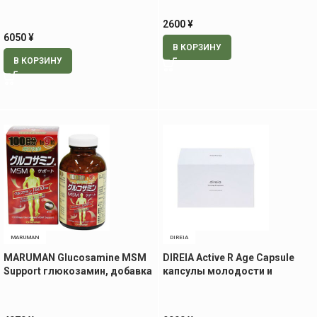
патчи для век и носогубной
области, 60 шт.
2600
¥
6050
¥
В КОРЗИНУ
В КОРЗИНУ
MARUMAN
DIREIA
MARUMAN Glucosamine MSM
DIREIA Active R Age Capsule
Support глюкозамин, добавка
капсулы молодости и
для здоровья суставов, 900
красоты, 60 капсул
табл. на 100 дней