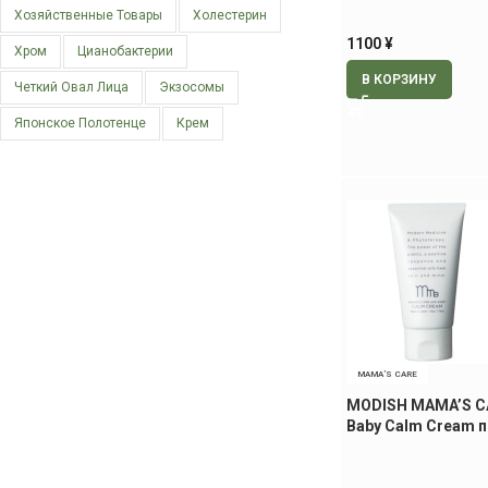
Хозяйственные Товары
Холестерин
1100
¥
Хром
Цианобактерии
В КОРЗИНУ
Четкий Овал Лица
Экзосомы
Японское Полотенце
Крем
MAMA’S CARE
MODISH MAMA’S CA
Baby Calm Cream 
детский крем, 50 г