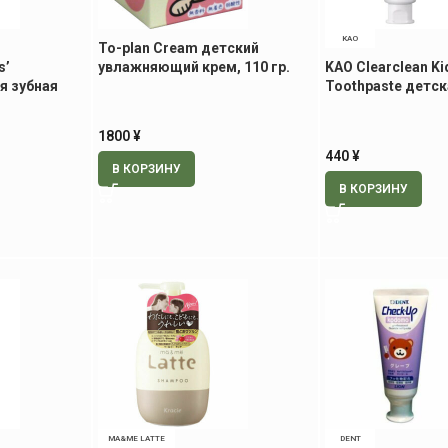
KAO
To-plan Cream детский
s’
увлажняющий крем, 110 гр.
KAO Clearclean Ki
я зубная
Toothpaste детск
понской
паста со вкусом 
гр
1800
¥
440
¥
В КОРЗИНУ
В КОРЗИНУ
MA&ME LATTE
DENT