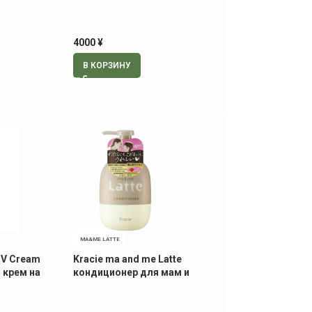
винограда, 70
увлажняющая пенка для
купания малышей, 260 мл
4000
¥
В КОРЗИНУ
MA&ME LATTE
UV Cream
Kracie ma and me Latte
 крем на
кондиционер для мам и
трах для
детей, с ароматом яблока и
пиона