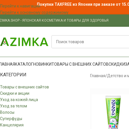
Покупки TAXFREE из Японии при заказе от 15.
Перейти к навигации
Перейти к основному содержимому
ZIMKA.SHOP - ЯПОНСКАЯ КОСМЕТИКА И ТОВАРЫ ДЛЯ ЗДОРОВЬЯ
ЛАВНАЯ
КАТАЛОГ
НОВИНКИ
ТОВАРЫ С ВНЕШНИХ САЙТОВ
СКИДКИ
З
КАТЕГОРИИ
Главная
/
Детство и 
Товары с внешних сайтов
Скидки и акции
Уход за кожей лица
Уход за телом
Волосы
Суперфуды
Канцелярия