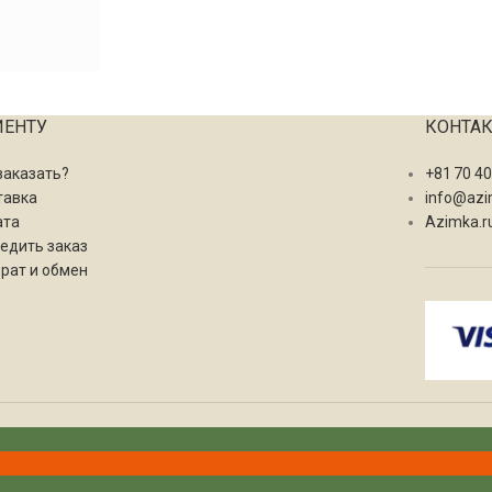
ИЕНТУ
КОНТА
заказать?
+81 70 4
тавка
info@azi
ата
Azimka.r
едить заказ
рат и обмен