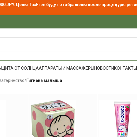
000 JPY. Цены
TaxFree
будут отображены после процедуры реги
АЩИТА ОТ СОЛНЦА
АППАРАТЫ И МАССАЖЁРЫ
НОВОСТИ
КОНТАКТЫ
материнство
/
Гигиена малыша