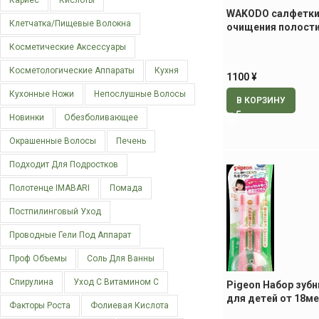
Кариес
Кислоты
WAKODO салфетки
Клетчатка/пищевые Волокна
очищения полости
детей с 6 месяцев,
Косметические Аксессуары
Косметологические Аппараты
Кухня
1100
¥
Кухонные Ножи
Непослушные Волосы
В КОРЗИНУ
Новинки
Обезболивающее
Окрашенные Волосы
Печень
Подходит Для Подростков
Полотенце IMABARI
Помада
Постпилинговый Уход
Проводные Гели Под Аппарат
Проф Объемы
Соль Для Ванны
Спирулина
Уход С Витамином С
Pigeon Набор зуб
для детей от 18ме
Факторы Роста
Фолиевая Кислота