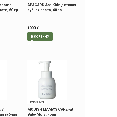
Kodomo —
APAGARD Apa Kids детская
ста, 60 гр
зубная паста, 60 гр
1000
¥
В КОРЗИНУ
MAMA’S CARE
ds’
MODISH MAMA’S CARE with
ая зубная
Baby Moist Foam