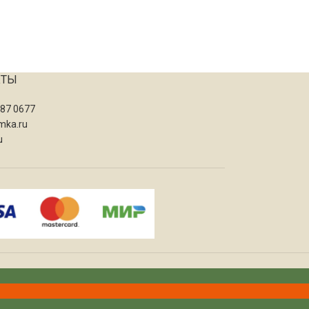
КТЫ
087 0677
mka.ru
u