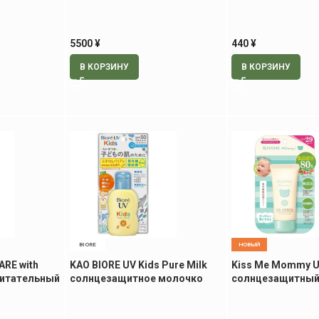
для интимной зоны, 110 гр
паста со вкусом 
гр
5500
¥
440
¥
В КОРЗИНУ
В КОРЗИНУ
BIORE
НОВЫЙ
RE with
KAO BIORE UV Kids Pure Milk
Kiss Me Mommy 
питательный
солнцезащитное молочко
солнцезащитный
р
для детей, 70 мл
физических филь
малышей, 50 гр