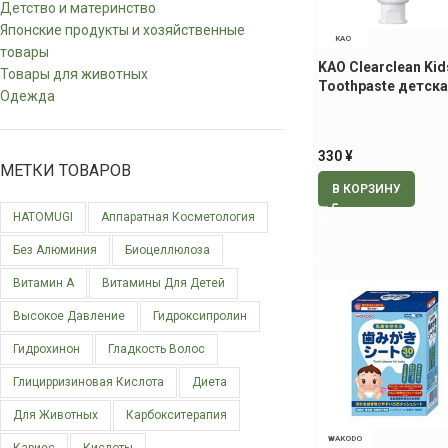
Детство и материнство
Японские продукты и хозяйственные
KAO
товары
KAO Clearclean Kid
Товары для животных
Toothpaste детска
Одежда
паста со вкусом я
дыни, 70 гр
330
¥
МЕТКИ ТОВАРОВ
В КОРЗИНУ
HATOMUGI
Аппаратная Косметология
Без Алюминия
Биоцеллюлоза
Витамин А
Витамины Для Детей
Высокое Давление
Гидроксипролин
Гидрохинон
Гладкость Волос
Глицирризиновая Кислота
Диета
Для Животных
Карбокситерапия
WAKODO