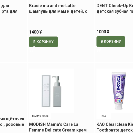
 для
Kracie ma and me Latte
DENT Check-Up 
 рта для
шампунь для мам и детей, с
детская зубная па
 30 шт
ароматом яблока и пиона
1000
¥
1400
¥
В КОРЗИНУ
В КОРЗИНУ
MAMA’S CARE
KAO
ных щёточек
с., розовые
MODISH Mama’s Care La
KAO Clearclean Ki
Femme Delicate Cream крем
Toothpaste детск