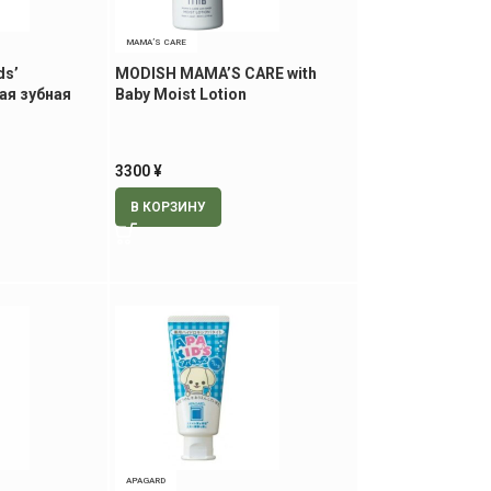
MAMA’S CARE
ds’
MODISH MAMA’S CARE with
ая зубная
Baby Moist Lotion
клубники, 70
увлажняющий лосьон для
младенцев, 80 мл
3300
¥
В КОРЗИНУ
APAGARD