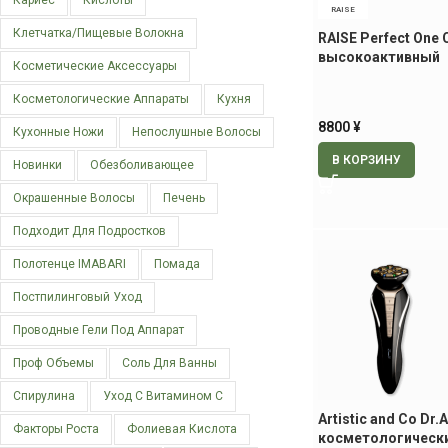
Кариес
Кислоты
RAISE
Клетчатка/пищевые Волокна
RAISE Perfect One
высокоактивный
Косметические Аксессуары
антивозрастной к
пептидами, 50 гр
Косметологические Аппараты
Кухня
8800
¥
Кухонные Ножи
Непослушные Волосы
В КОРЗИНУ
Новинки
Обезболивающее
Окрашенные Волосы
Печень
Подходит Для Подростков
Полотенце IMABARI
Помада
Постпилинговый Уход
Проводные Гели Под Аппарат
Проф Объемы
Соль Для Ванны
Спирулина
Уход С Витамином С
Artistic and Co Dr.
Факторы Роста
Фолиевая Кислота
косметологически