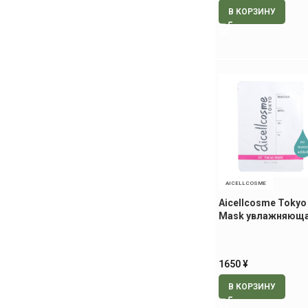
В КОРЗИНУ
AICELLCOSME
Aicellcosme Tokyo 
Mask увлажняюща
осветляющая мас
1650
¥
В КОРЗИНУ