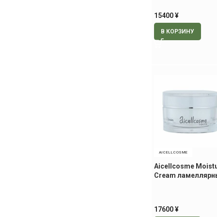
15400
¥
В КОРЗИНУ
AICELLCOSME
Aicellcosme Moist
Cream ламеллярн
увлажняющий кре
сияния кожи, 50 гр
17600
¥