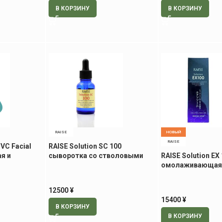
В КОРЗИНУ
В КОРЗИНУ
RAISE
НОВЫЙ
RAISE
VC Facial
RAISE Solution SC 100
я и
сыворотка со стволовыми
RAISE Solution EX
ка
клетками, 30 мл
омолаживающая 
экзосомами, 30 
12500
¥
15400
¥
В КОРЗИНУ
В КОРЗИНУ