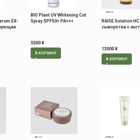
RAISE
BIO Plant UV Whitening Cut
Serum EX-
Spray SPF50+ PA+++
RAISE Solution HC
ирующая
солнцезащитный спрей, 80 мл
сыворотка с экс
стволовых клето
5500
¥
13000
¥
В КОРЗИНУ
В КОРЗИНУ
BE-10
DIREIA