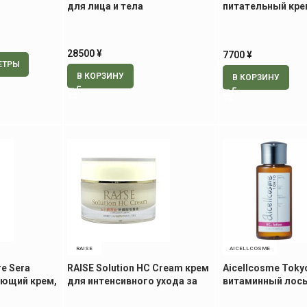
для лица и тела
питательный кре
экстрактом ств
клеток, 30 гр
28500
¥
7700
¥
ЕТРЫ
В КОРЗИНУ
В КОРЗИНУ
RAISE
AICELLCOSME
e Sera
RAISE Solution HC Cream крем
Aicellcosme Toky
ющий крем,
для интенсивного ухода за
витаминный лось
возрастной кожей лица, 30 гр
50 мл