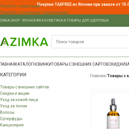
Покупки TAXFREE из Японии при заказе от 15.
Перейти к навигации
Перейти к основному содержимому
ZIMKA.SHOP - ЯПОНСКАЯ КОСМЕТИКА И ТОВАРЫ ДЛЯ ЗДОРОВЬЯ
ЛАВНАЯ
КАТАЛОГ
НОВИНКИ
ТОВАРЫ С ВНЕШНИХ САЙТОВ
СКИДКИ
З
КАТЕГОРИИ
Главная
/
Товары с 
Товары с внешних сайтов
Скидки и акции
Уход за кожей лица
Уход за телом
Волосы
Суперфуды
Канцелярия