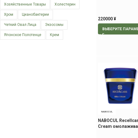
лица и тела
Хозяйственные Товары
Холестерин
Хром
Цианобактерии
220000
¥
Четкий Овал Лица
Экзосомы
ВЫБЕРИТЕ ПАРАМ
Японское Полотенце
Крем
NABOCUL
NABOCUL Recellcar
Cream омолажива
30 гр