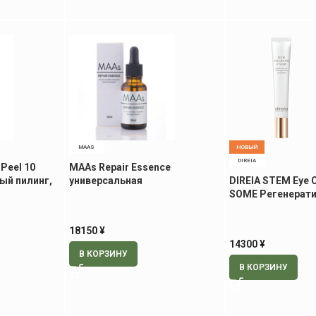
MAAS
НОВЫЙ
DIREIA
Peel 10
MAAs Repair Essence
ый пилинг,
универсальная
DIREIA STEM Eye 
восстанавливающая пре-
SOME Регенерати
сыворотка, 30 мл
для зоны вокруг г
18150
¥
14300
¥
В КОРЗИНУ
В КОРЗИНУ