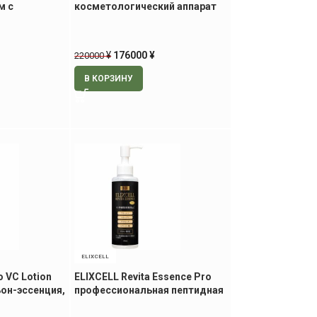
м с
косметологический аппарат
оловых
¥
176000
¥
220000
В КОРЗИНУ
ELIXCELL
o VC Lotion
ELIXCELL Revita Essence Pro
он-эссенция,
профессиональная пептидная
ревитализирующая
сыворотка, 150 мл