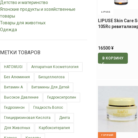
Детство и материнство
Японские продукты и хозяйственные
LIPUSE
товары
LIPUSE Skin Care 
Товары для животных
105Rc ревитализ
Одежда
сыворотка, 60 мл
16500
¥
МЕТКИ ТОВАРОВ
В КОРЗИНУ
HATOMUGI
Аппаратная Косметология
Без Алюминия
Биоцеллюлоза
Витамин А
Витамины Для Детей
Высокое Давление
Гидроксипролин
Гидрохинон
Гладкость Волос
Глицирризиновая Кислота
Диета
Для Животных
Карбокситерапия
ГОРЯЧИЙ