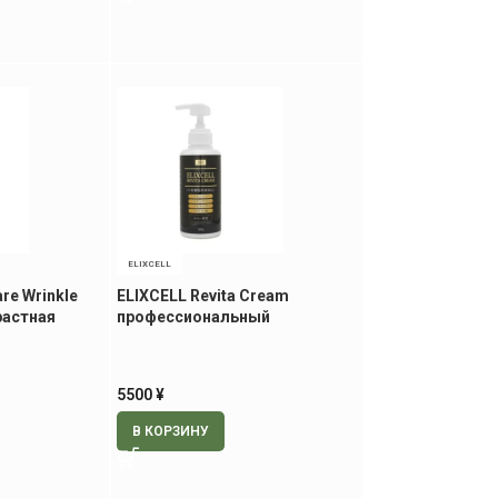
ELIXCELL
re Wrinkle
ELIXCELL Revita Cream
растная
профессиональный
. по1 мл
ревитализирующий крем, 300
мл
5500
¥
В КОРЗИНУ