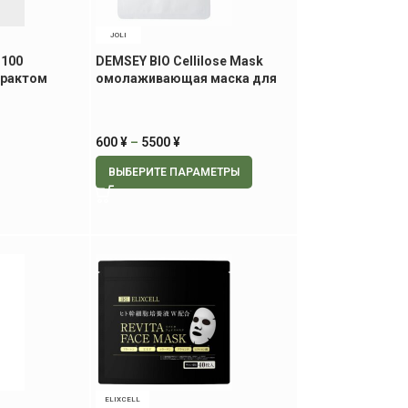
JOLI
 100
DEMSEY BIO Cellilose Mask
трактом
омолаживающая маска для
к, 30 мл
лица
600
¥
–
5500
¥
ВЫБЕРИТЕ ПАРАМЕТРЫ
ELIXCELL