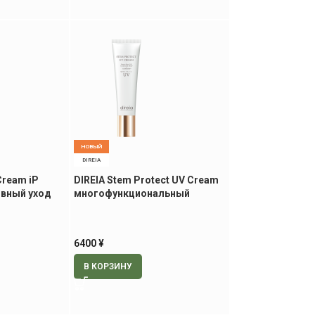
НОВЫЙ
DIREIA
Cream iP
DIREIA Stem Protect UV Cream
вный уход
многофункциональный
лаз, 20 гр
солнцезащитный крем, 35 гр
6400
¥
В КОРЗИНУ