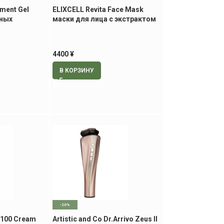
tment Gel
ELIXCELL Revita Face Mask
тных
маски для лица с экстрактом
рактом
стволовых клеток, 40 шт
к, 100 мл
4400
¥
В КОРЗИНУ
-20%
C 100 Cream
Artistic and Co Dr.Arrivo Zeus II