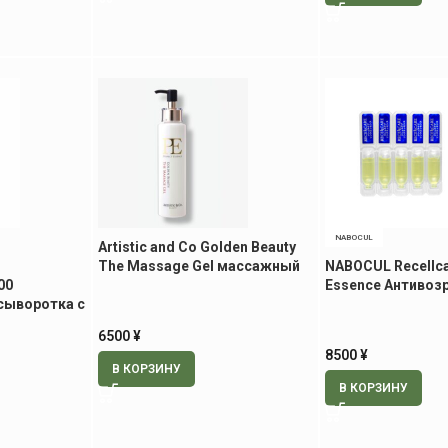
NABOCUL
Artistic and Co Golden Beauty
The Massage Gel массажный
NABOCUL Recellca
00
гель, 200 гр
Essence Антивоз
ыворотка с
сыворотка, 30 шт
л
6500
¥
8500
¥
В КОРЗИНУ
В КОРЗИНУ