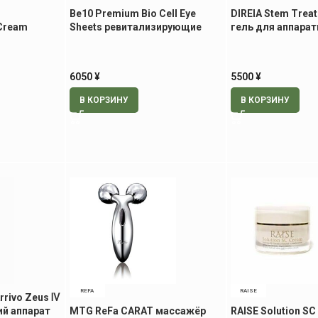
Be10 Premium Bio Cell Eye
DIREIA Stem Trea
 Cream
Sheets ревитализирующие
гель для аппара
патчи для век и носогубной
процедур с экст
рем с
области, 60 шт.
стволовых клето
6050
¥
5500
¥
В КОРЗИНУ
В КОРЗИНУ
REFA
RAISE
Arrivo Zeus Ⅳ
й аппарат
MTG ReFa CARAT массажёр
RAISE Solution S