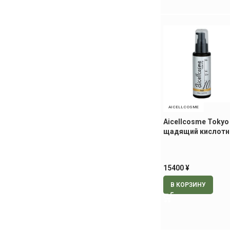
AICELLCOSME
Aicellcosme Tokyo 
щадящий кислотн
100 мл
15400
¥
В КОРЗИНУ