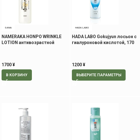
SANA
HADA LABO
NAMERAKA HONPO WRINKLE
HADA LABO Gokujyun лосьон с
LOTION антивозрастной
гиалуроновой кислотой, 170
увлажняющий лосьон, 200 мл
мл
1700
¥
1200
¥
В КОРЗИНУ
ВЫБЕРИТЕ ПАРАМЕТРЫ