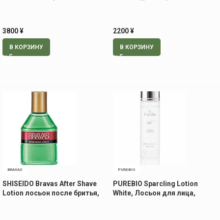
ретинолом, 120 мл
мл
3800
¥
2200
¥
В КОРЗИНУ
В КОРЗИНУ
BRAVAS
PUREBIO
SHISEIDO Bravas After Shave
PUREBIO Sparcling Lotion
Lotion лосьон после бритья,
White, Лосьон для лица,
140 мл
120мл