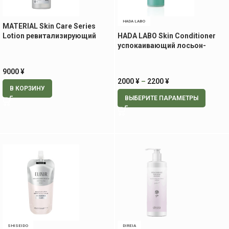
HADA LABO
MATERIAL Skin Care Series
Lotion ревитализирующий
HADA LABO Skin Conditioner
лосьон с экстрактом
успокаивающий лосьон-
стволовых клеток, 300 мл
тоник
9000
¥
2000
¥
–
2200
¥
В КОРЗИНУ
ВЫБЕРИТЕ ПАРАМЕТРЫ
SHISEIDO
DIREIA