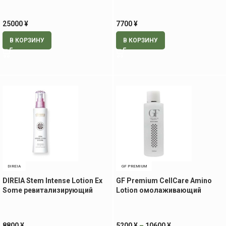
25000
¥
7700
¥
В КОРЗИНУ
В КОРЗИНУ
DIREIA
GF PREMIUM
DIREIA Stem Intense Lotion Ex
GF Premium CellCare Amino
Some ревитализирующий
Lotion омолаживающий
лосьон, 120 мл
лосьон с аминокислотами,
120мл — 500мл
8800
¥
5200
¥
–
10600
¥