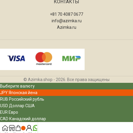
КОНТАКТЫ
+81 70 4087 0677
info@azimka.ru
Azimka.ru
© Azimka.shop - 2026. Все права защищены
Выберите валюту
JPY
Японская йена
RUB
Российский рубль
USD
Доллар США
EUR
Евро
CAD
Канадский доллар