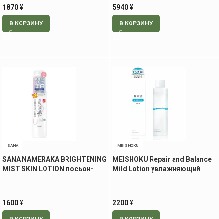
1870
¥
5940
¥
В КОРЗИНУ
В КОРЗИНУ
SANA
MEISHOKU
SANA NAMERAKA BRIGHTENING
MEISHOKU Repair and Balance
MIST SKIN LOTION лосьон-
Mild Lotion увлажняющий
мист для сияния кожи, 120 мл
лосьон для лица, 195 мл
1600
¥
2200
¥