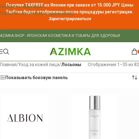
Покупки TAXFREE из Японии при заказе от 15.000 JPY. Цены
Перейти к навигации
TaxFree
будут отображены после процедуры регистрации.
Перейти к основному содержимому
Зарегистрироваться
AZIMKA.SHOP - ЯПОНСКАЯ КОСМЕТИКА И ТОВАРЫ ДЛЯ ЗДОРОВЬЯ
Главная
/
Уход за кожей лица
/
Лосьоны
Отображение 1–35 из 82
Показывать боковую панель