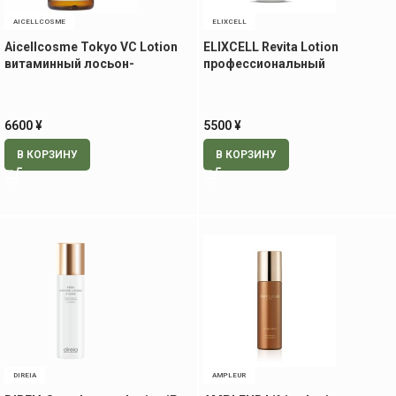
AICELLCOSME
ELIXCELL
Aicellcosme Tokyo VC Lotion
ELIXCELL Revita Lotion
витаминный лосьон-
профессиональный
эссенция, 50 мл
ревитализирующий лосьон
для ухода за лицом и телом,
500 мл
6600
¥
5500
¥
В КОРЗИНУ
В КОРЗИНУ
DIREIA
AMPLEUR