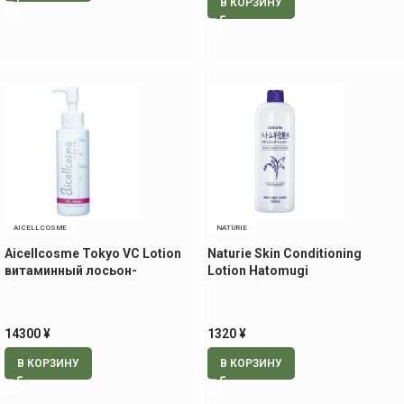
В КОРЗИНУ
AICELLCOSME
NATURIE
Aicellcosme Tokyo VC Lotion
Naturie Skin Conditioning
витаминный лосьон-
Lotion Hatomugi
эссенция, 120 мл
увлажняющий и
успокаивающий лосьон, 500
мл
14300
¥
1320
¥
В КОРЗИНУ
В КОРЗИНУ