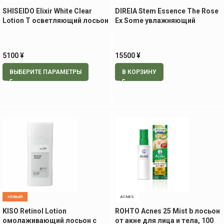
SHISEIDO Elixir White Clear
DIREIA Stem Essence The Rose
Lotion T осветляющий лосьон
Ex Some увлажняющий
(сменный блок), 150мл
лосьон-эссенция для лица и
тела, 400 мл
5100
¥
15500
¥
ВЫБЕРИТЕ ПАРАМЕТРЫ
В КОРЗИНУ
НОВЫЙ
ACNES
KISO Retinol Lotion
ROHTO Acnes 25 Mist b лосьон
омолаживающий лосьон с
от акне для лица и тела, 100