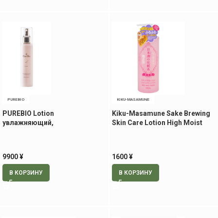
PUREBIO
KIKU-MASAMUNE
PUREBIO Lotion
Kiku-Masamune Sake Brewing
увлажняющий,
Skin Care Lotion High Moist
ревитализирующий лосьон,
экстра-увлажняющий лосьон
150 мл
на основе саке, 500 мл
9900
¥
1600
¥
В КОРЗИНУ
В КОРЗИНУ