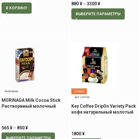
880
¥
–
3300
¥
В КОРЗИНУ
ВЫБЕРИТЕ ПАРАМЕТРЫ
MORINAGA
НОВЫЙ
KEY COFFEE
MORINAGA Milk Cocoa Stick
Растворимый молочный
Key Coffee DripOn Variety Pack
какао-порошок в стиках
кофе натуральный молотый
ассорти 8 гр 12 пак
565
¥
–
850
¥
1800
¥
ВЫБЕРИТЕ ПАРАМЕТРЫ