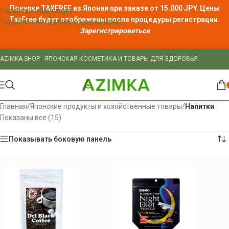
Покупки TAXFREE из Японии при заказе от 15.000 JPY. Цены
Перейти к навигации
TaxFree
будут отображены после процедуры регистрации.
Перейти к основному содержимому
Зарегистрироваться
AZIMKA.SHOP - ЯПОНСКАЯ КОСМЕТИКА И ТОВАРЫ ДЛЯ ЗДОРОВЬЯ
Главная
/
Японские продукты и хозяйственные товары
/
Напитки
Показаны все (15)
Показывать боковую панель