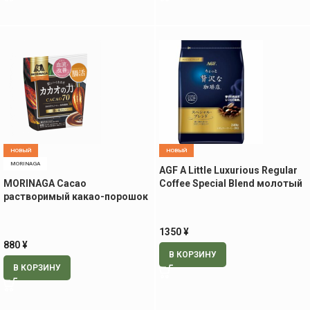
НОВЫЙ
НОВЫЙ
MORINAGA
AGF A Little Luxurious Regular
MORINAGA Cacao
Coffee Special Blend молотый
растворимый какао-порошок
кофе, 240 гр.
70%, 200 гр
1350
¥
880
¥
В КОРЗИНУ
В КОРЗИНУ