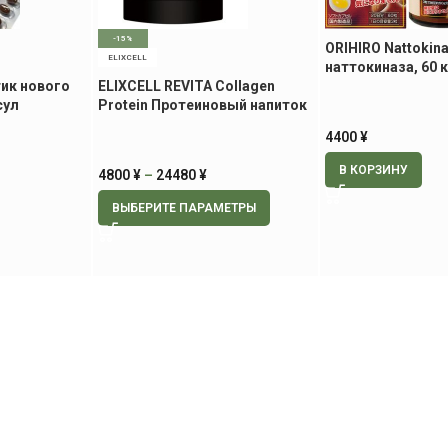
-15%
ORIHIRO Nattokin
ELIXCELL
наттокиназа, 60 к
тик нового
ELIXCELL REVITA Collagen
дней)
сул
Protein Протеиновый напиток
красоты, 200 гр
4400
¥
В КОРЗИНУ
4800
¥
–
24480
¥
ВЫБЕРИТЕ ПАРАМЕТРЫ