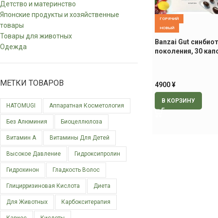
Детство и материнство
Японские продукты и хозяйственные
ГОРЯЧИЙ
товары
НОВЫЙ
Товары для животных
Banzai Gut синбио
Одежда
поколения, 30 кап
МЕТКИ ТОВАРОВ
4900
¥
В КОРЗИНУ
HATOMUGI
Аппаратная Косметология
Без Алюминия
Биоцеллюлоза
Витамин А
Витамины Для Детей
Высокое Давление
Гидроксипролин
Гидрохинон
Гладкость Волос
Глицирризиновая Кислота
Диета
Для Животных
Карбокситерапия