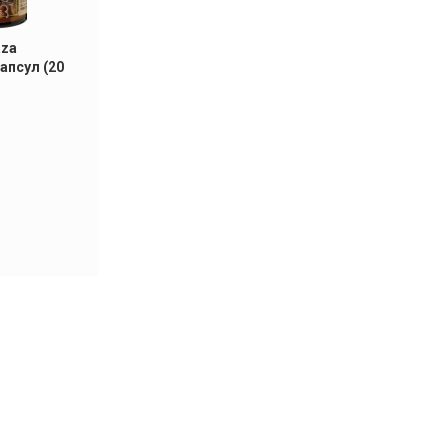
aza
апсул (20