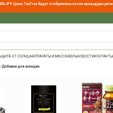
000 JPY. Цены
TaxFree
будут отображены после процедуры реги
АЩИТА ОТ СОЛНЦА
АППАРАТЫ И МАССАЖЁРЫ
НОВОСТИ
КОНТАКТЫ
ы
/
Добавки для женщин