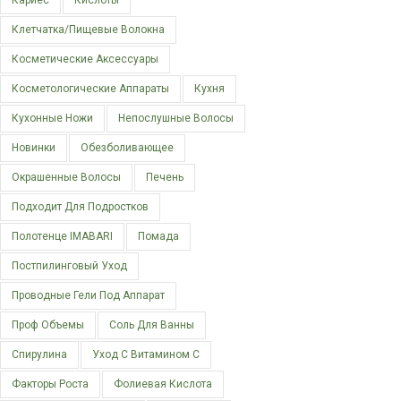
Кариес
Кислоты
Клетчатка/пищевые Волокна
Косметические Аксессуары
Косметологические Аппараты
Кухня
Кухонные Ножи
Непослушные Волосы
Новинки
Обезболивающее
Окрашенные Волосы
Печень
Подходит Для Подростков
Полотенце IMABARI
Помада
Постпилинговый Уход
Проводные Гели Под Аппарат
Проф Объемы
Соль Для Ванны
Спирулина
Уход С Витамином С
Факторы Роста
Фолиевая Кислота