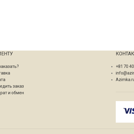
ИЕНТУ
КОНТА
заказать?
+81 70 4
тавка
info@azi
ата
Azimka.r
едить заказ
рат и обмен