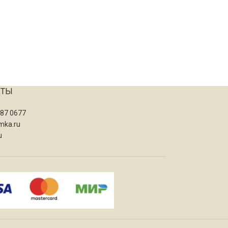
КТЫ
087 0677
mka.ru
u