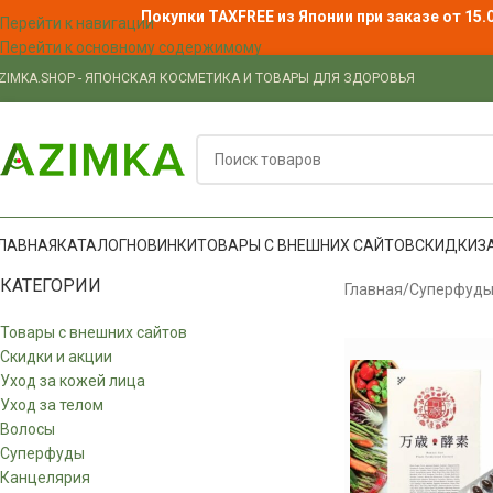
Покупки TAXFREE из Японии при заказе от 15.
Перейти к навигации
Перейти к основному содержимому
ZIMKA.SHOP - ЯПОНСКАЯ КОСМЕТИКА И ТОВАРЫ ДЛЯ ЗДОРОВЬЯ
ЛАВНАЯ
КАТАЛОГ
НОВИНКИ
ТОВАРЫ С ВНЕШНИХ САЙТОВ
СКИДКИ
З
КАТЕГОРИИ
Главная
/
Суперфуд
Товары с внешних сайтов
Скидки и акции
Уход за кожей лица
Уход за телом
Волосы
Суперфуды
Канцелярия