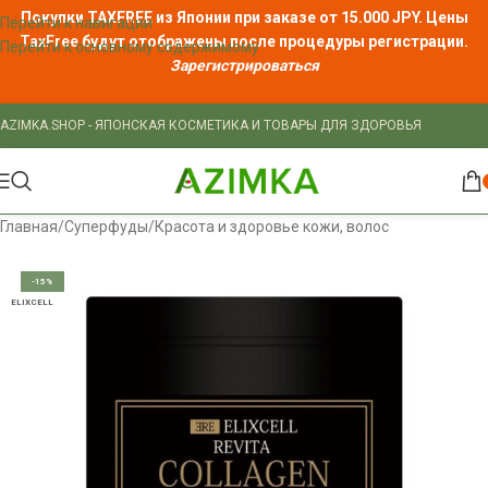
Покупки TAXFREE из Японии при заказе от 15.000 JPY. Цены
Перейти к навигации
TaxFree
будут отображены после процедуры регистрации.
Перейти к основному содержимому
Зарегистрироваться
AZIMKA.SHOP - ЯПОНСКАЯ КОСМЕТИКА И ТОВАРЫ ДЛЯ ЗДОРОВЬЯ
Главная
/
Суперфуды
/
Красота и здоровье кожи, волос
-15%
ELIXCELL