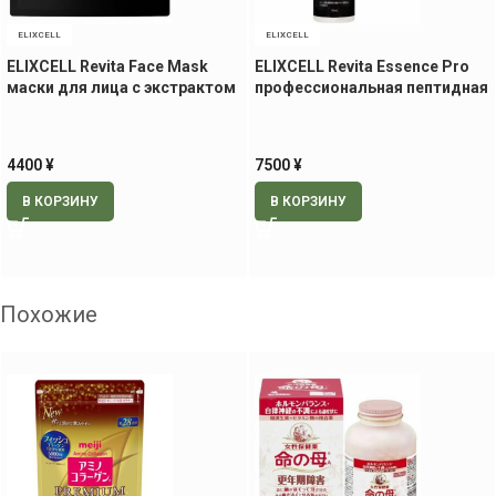
ELIXCELL
ELIXCELL
ELIXCELL Revita Face Mask
ELIXCELL Revita Essence Pro
маски для лица с экстрактом
профессиональная пептидная
стволовых клеток, 40 шт
ревитализирующая
сыворотка, 150 мл
4400
¥
7500
¥
В КОРЗИНУ
В КОРЗИНУ
Похожие