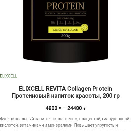
ELIXCELL
ELIXCELL REVITA Collagen Protein
Протеиновый напиток красоты, 200 гр
4800
–
24480
¥
¥
Функциональный напиток с коллагеном, плацентой, гиалуроновой
кислотой, витаминами и минералами. Повышает упругость и