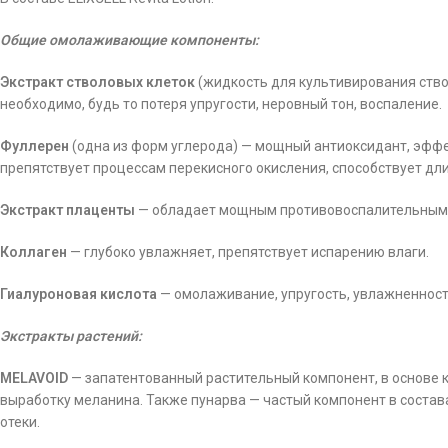
Общие омолаживающие компоненты:
Экстракт стволовых клеток
(жидкость для культивирования ствол
необходимо, будь то потеря упругости, неровный тон, воспаление.
Фуллерен
(одна из форм углерода) — мощный антиоксидант, эффе
препятствует процессам перекисного окисления, способствует д
Экстракт плаценты
— обладает мощным противовоспалительным
Коллаген
— глубоко увлажняет, препятствует испарению влаги.
Гиалуроновая кислота
— омолаживание, упругость, увлажненнос
Экстракты растений:
MELAVOID
— запатентованный растительный компонент, в основе к
выработку меланина. Также пунарва — частый компонент в состав
отеки.