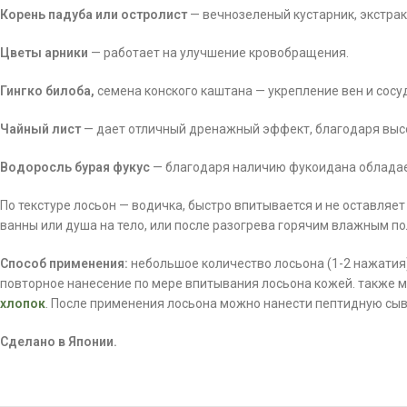
Корень падуба или остролист
— вечнозеленый кустарник, экстра
Цветы арники
— работает на улучшение кровобращения.
Гингко билоба,
семена конского каштана — укрепление вен и сосу
Чайный лист
— дает отличный дренажный эффект, благодаря выс
Водоросль бурая фукус
— благодаря наличию фукоидана обладает
По текстуре лосьон — водичка, быстро впитывается и не оставля
ванны или душа на тело, или после разогрева горячим влажным по
Способ применения:
небольшое количество лосьона (1-2 нажатия
повторное нанесение по мере впитывания лосьона кожей. также м
хлопок
. После применения лосьона можно нанести пептидную сы
Сделано в Японии.