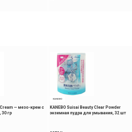
KANEBO
o Cream — мезо-крем с
KANEBO Suisai Beauty Clear Powder
 30 гр
энзимная пудра для умывания, 32 шт