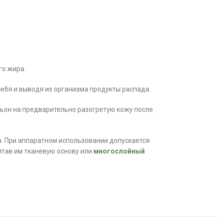
го жира.
ебя и выводя из организма продукты распада.
сьон на предварительно разогретую кожу после
а. При аппаратном использовании допускается
итав им тканевую основу или
многослойный