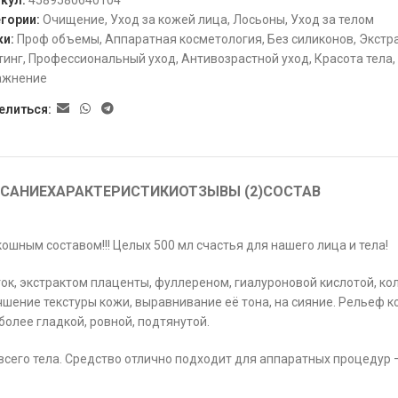
икул:
4589580640104
гории:
Очищение
,
Уход за кожей лица
,
Лосьоны
,
Уход за телом
ки:
Проф объемы
,
Аппаратная косметология
,
Без силиконов
,
Экстр
тинг
,
Профессиональный уход
,
Антивозрастной уход
,
Красота тела
,
ажнение
елиться:
САНИЕ
ХАРАКТЕРИСТИКИ
ОТЗЫВЫ (2)
СОСТАВ
ошным составом!!! Целых 500 мл счастья для нашего лица и тела!
еток, экстрактом плаценты, фуллереном, гиалуроновой кислотой, к
ение текстуры кожи, выравнивание её тона, на сияние. Рельеф к
олее гладкой, ровной, подтянутой.
 всего тела. Средство отлично подходит для аппаратных процедур 