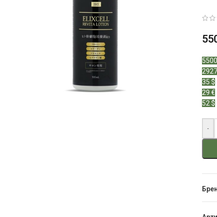
55
5500
2927
35 $
29 €
52 $
-
Бре