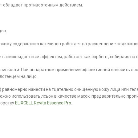
кт обладает противоотечным действием.
дов.
окому содержанию катехинов работает на расщепление подкожно
 аниоксидантным эффектом, работает как сорбент, собираяя на с
ет липкости. При аппаратном применении эффективней наносить ло
лотенцем на лицо.
) равномерно нанести на тцательно очищенную кожу лица или тел
ожно использовать лсьон в качестве масок, предварительно проп
воротку
ELIXCELL Revita Essence Pro
.