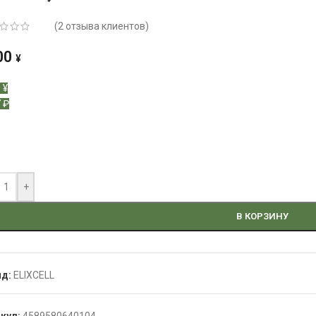
(
2
отзыва клиентов)
00
¥
 ¥
 ₽
+
В КОРЗИНУ
нд:
ELIXCELL