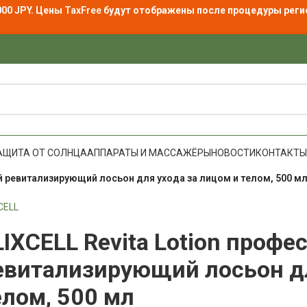
000 JPY. Цены
TaxFree
будут отображены после процедуры реги
АЩИТА ОТ СОЛНЦА
АППАРАТЫ И МАССАЖЁРЫ
НОВОСТИ
КОНТАКТЫ
й ревитализирующий лосьон для ухода за лицом и телом, 500 м
CELL
LIXCELL Revita Lotion проф
евитализирующий лосьон дл
елом, 500 мл