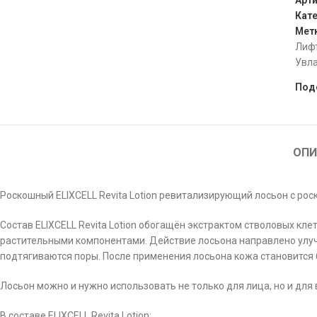
Арт
Кате
Мет
Лиф
Увл
Под
ОПИ
Роскошный ELIXCELL Revita Lotion ревитализирующий лосьон с роск
Состав ELIXCELL Revita Lotion обогащён экстрактом стволовых кл
растительными компонентами. Действие лосьона направлено улучш
подтягиваются поры. После применения лосьона кожа становится б
Лосьон можно и нужно использовать не только для лица, но и для
В составе ELIXCELL Revita Lotion: