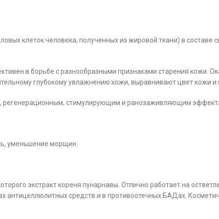
овых клеток человека, полученных из жировой ткани) в составе сы
ктивен в борьбе с разнообразными признаками старения кожи. О
лительному глубокому увлажнению кожи, выравнивают цвет кожи и
, регенерационным, стимулирующим и ранозаживляющим эффект
ть, уменьшение морщин.
оторого экстракт кореня пунарнавы. Отлично работает на остветл
ах антицеллюлитных средств и в противоотечных БАДах. Косметич