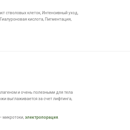
акт стволовых клеток
,
Интенсивный уход
,
Гиалуроновая кислота
,
Пигментация
,
оллагеном и очень полезными для тела
ожи выглаживается за счет лифтинга,
— микротоки,
электропорация
.