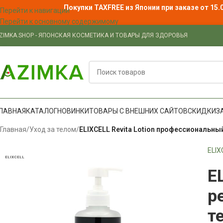
Покупки TAXFREE из Японии при заказе от 15.
Перейти к навигации
Перейти к основному содержимому
ZIMKA.SHOP - ЯПОНСКАЯ КОСМЕТИКА И ТОВАРЫ ДЛЯ ЗДОРОВЬЯ
ЛАВНАЯ
КАТАЛОГ
НОВИНКИ
ТОВАРЫ С ВНЕШНИХ САЙТОВ
СКИДКИ
З
Главная
/
Уход за телом
/
ELIXCELL Revita Lotion профессиональны
ELIX
ELIXCELL
E
р
т