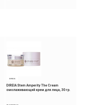
DIREIA
FANCL
DIREIA Stem Amperity The Cream
FANCL Enrich E
омолаживающий крем для лица, 30 гр.
эмульсия, 30 мл