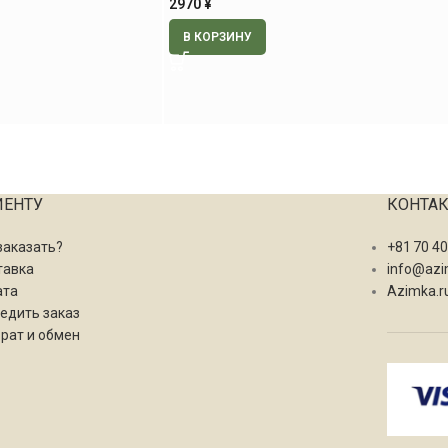
2970
¥
В КОРЗИНУ
ИЕНТУ
КОНТА
заказать?
+81 70 4
тавка
info@azi
ата
Azimka.r
едить заказ
рат и обмен