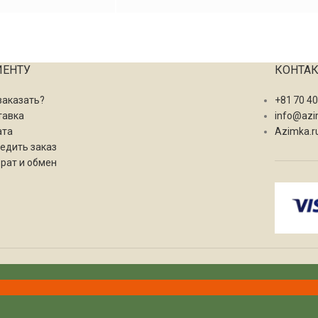
ИЕНТУ
КОНТА
заказать?
+81 70 4
тавка
info@azi
ата
Azimka.r
едить заказ
рат и обмен