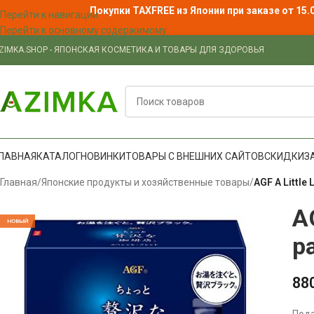
Покупки TAXFREE из Японии при заказе от 15.
Перейти к навигации
Перейти к основному содержимому
ZIMKA.SHOP - ЯПОНСКАЯ КОСМЕТИКА И ТОВАРЫ ДЛЯ ЗДОРОВЬЯ
ЛАВНАЯ
КАТАЛОГ
НОВИНКИ
ТОВАРЫ С ВНЕШНИХ САЙТОВ
СКИДКИ
З
Главная
/
Японские продукты и хозяйственные товары
/
AGF A Little
A
НОВЫЙ
р
88