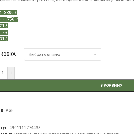
рите себе момент роскоши, насладитесь настоящим вкусом японског
¥ - 3300 ¥
₽ - 1756 ₽
 21 $
 17 €
 31 $
АКОВКА
+
В КОРЗИНУ
нд:
AGF
икул:
4901111774438