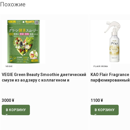
Похожие
VEGIE
FLAIR IROKA
VEGIE Green Beauty Smoothie диетический
KAO Flair Fragrance
смузи из аодзиру с коллагеном и
парфюмированный 
плацентой
200 мл
3000
¥
1100
¥
В КОРЗИНУ
В КОРЗИНУ