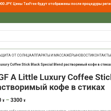
000 JPY. Цены
TaxFree
будут отображены после процедуры реги
АЩИТА ОТ СОЛНЦА
АППАРАТЫ И МАССАЖЁРЫ
НОВОСТИ
КОНТАКТЫ
 Luxury Coffee Stick Black Special Blend растворимый кофе в стика
GF A Little Luxury Coffee Stic
астворимый кофе в стиках
0
–
3300
¥
¥