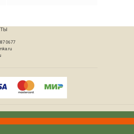
КТЫ
087 0677
mka.ru
u