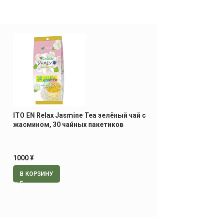
MIOYSHI
ITO EN Relax Jasmine Tea зелёный чай с
жасмином, 30 чайных пакетиков
MIYOSHI Bubble 
универсальная 
280 мл
1000
¥
600
¥
В КОРЗИНУ
В КОРЗИНУ