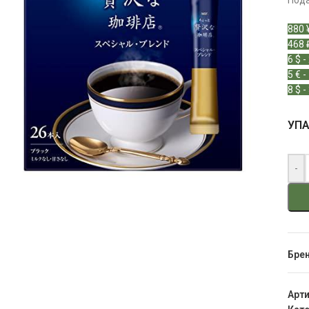
Пода
880 
468 
6 $ -
5 € -
8 $ -
УП
-
Бре
Арт