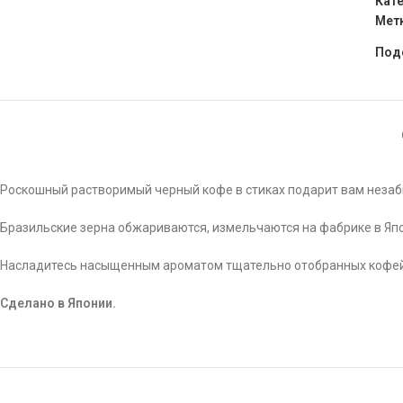
Кате
Мет
Под
Роскошный растворимый черный кофе в стиках подарит вам незаб
Бразильские зерна обжариваются, измельчаются на фабрике в Япо
Насладитесь насыщенным ароматом тщательно отобранных кофейны
Сделано в Японии.