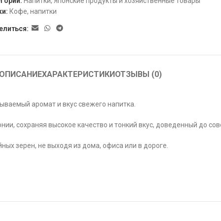
гории:
Напитки
,
Японские продукты и хозяйственные товары
ки:
Кофе
,
напитки
елиться:
ОПИСАНИЕ
ХАРАКТЕРИСТИКИ
ОТЗЫВЫ (0)
ываемый аромат и вкус свежего напитка.
нии, сохраняя высокое качество и тонкий вкус, доведенный до со
х зерен, не выходя из дома, офиса или в дороге.