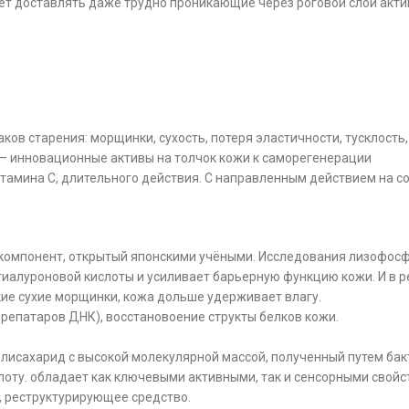
ет доставлять даже трудно проникающие через роговой слой актив
ков старения: морщинки, сухость, потеря эластичности, тусклость
— инновационные активы на толчок кожи к саморегенерации
амина С, длительного действия. С направленным действием на со
компонент, открытый японскими учёными. Исследования лизофосфа
иалуроновой кислоты и усиливает барьерную функцию кожи. И в р
ие сухие морщинки, кожа дольше удерживает влагу.
репатаров ДНК), восстановоение структы белков кожи.
лисахарид с высокой молекулярной массой, полученный путем ба
слоту. обладает как ключевыми активными, так и сенсорными свой
 реструктурирующее средство.