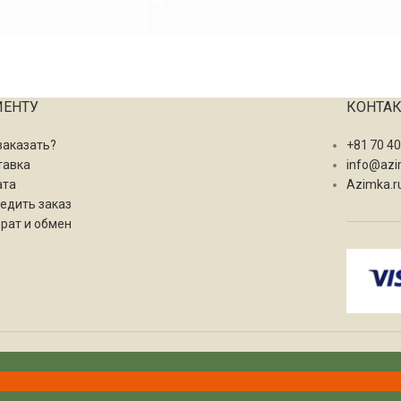
ИЕНТУ
КОНТА
заказать?
+81 70 4
тавка
info@azi
ата
Azimka.r
едить заказ
рат и обмен