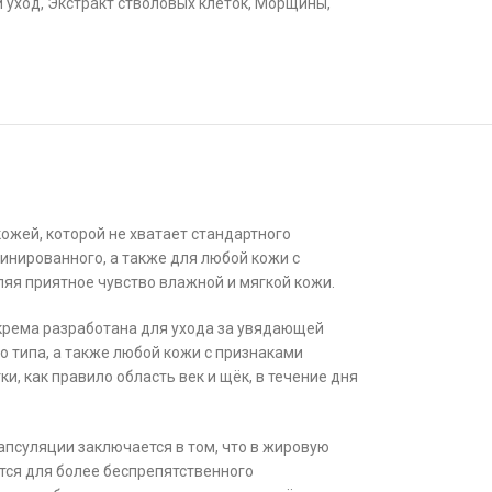
 уход
,
Экстракт стволовых клеток
,
Морщины
,
ожей, которой не хватает стандартного
бинированного, а также для любой кожи с
ляя приятное чувство влажной и мягкой кожи.
крема разработана для ухода за увядающей
о типа, а также любой кожи с признаками
и, как правило область век и щёк, в течение дня
капсуляции заключается в том, что в жировую
тся для более беспрепятственного