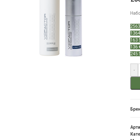
Набо
2563
1364
163 
136 
245 
-
Бре
Арт
Кате