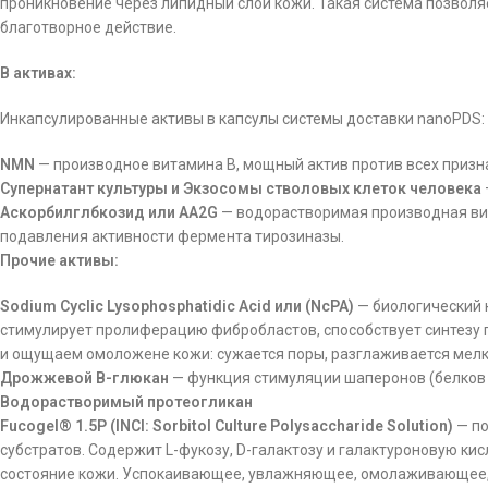
проникновение через липидный слой кожи. Такая система позволя
благотворное действие.
В активах:
Инкапсулированные активы в капсулы системы доставки nanoPDS:
NMN
— производное витамина В, мощный актив против всех призна
Супернатант культуры и Экзосомы стволовых клеток человека
Аскорбилглбкозид или AA2G
— водорастворимая производная вит
подавления активности фермента тирозиназы.
Прочие активы:
Sodium Cyclic Lysophosphatidic Acid или (NcPA)
— биологический 
стимулирует пролиферацию фибробластов, способствует синтезу г
и ощущаем омоложене кожи: сужается поры, разглаживается мелк
Дрожжевой B-глюкан
— функция стимуляции шаперонов (белков 
Водорастворимый протеогликан
Fucogel® 1.5P (INCI: Sorbitol Culture Polysaccharide Solution)
— по
субстратов. Содержит L-фукозу, D-галактозу и галактуроновую ки
состояние кожи. Успокаивающее, увлажняющее, омолаживающее,