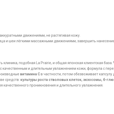
 аккуратными движениями, не растягивая кожу.
ица и шеи лёгкими массажными движениями, завершить нанесени
сть клиника, подобная La Prairie, и общая японская клиентская база.
 с качественным и длительным увлажнением кожи, формула с пер
производные
витамина С
в частности, потом обезвоживает капсулу
ве средств:
культуры роста стволовых клеток, экзосомы, б-гл
ля качественного проникновения и длительного увлажнения.