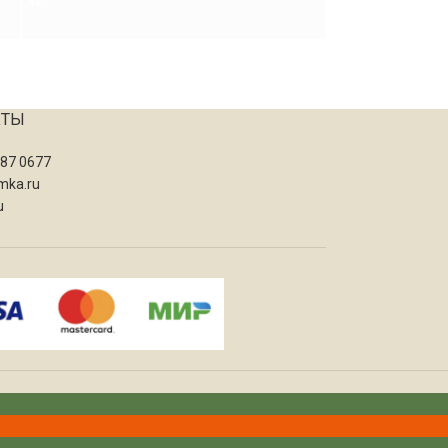
КТЫ
087 0677
mka.ru
u