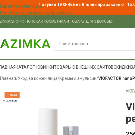
Покупки TAXFREE из Японии при заказе от 15.
Перейти к навигации
Перейти к основному содержимому
ZIMKA.SHOP - ЯПОНСКАЯ КОСМЕТИКА И ТОВАРЫ ДЛЯ ЗДОРОВЬЯ
ЛАВНАЯ
КАТАЛОГ
НОВИНКИ
ТОВАРЫ С ВНЕШНИХ САЙТОВ
СКИДКИ
З
Главная
/
Уход за кожей лица
/
Кремы и эмульсии
/
VIOFACTOR nanoP
VIO
НОВЫЙ
VIOFACTOR
V
р
25