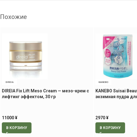
Похожие
DIREIA
KANEBO
DIREIA Fix Lift Meso Cream — мезо-крем с
KANEBO Suisai Beau
лифтинг эффектом, 30 гр
энзимная пудра дл
11000
¥
2970
¥
В КОРЗИНУ
В КОРЗИНУ