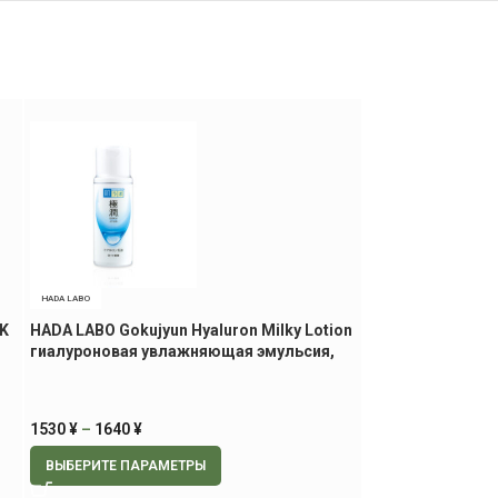
HADA LABO
CUREL
SK
HADA LABO Gokujyun Hyaluron Milky Lotion
KAO Curel Moist
гиалуроновая увлажняющая эмульсия,
лосьон, 150 мл.
140 мл.
3500
¥
1530
¥
–
1640
¥
В КОРЗИНУ
ВЫБЕРИТЕ ПАРАМЕТРЫ