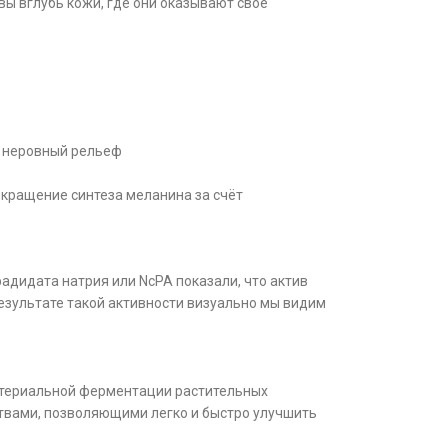
ы вглубь кожи, где они оказывают своё
, неровный рельеф
кращение синтеза меланина за счёт
дидата натрия или NcPA показали, что актив
езультате такой активности визуально мы видим
ктериальной ферментации растительных
ствами, позволяющими легко и быстро улучшить