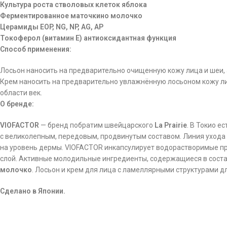
Культура роста стволовых клеток яблока
Ферментированное маточкино молочко
Церамиды EOP, NG, NP, AG, AP
Токоферол (витамин Е) антиоксидантная функция
Способ применения:
Лосьон наносить на предварительно очищенную кожу лица и шеи,
Крем наносить на предварительно увлажнённую лосьоном кожу л
области век.
О бренде:
VIOFACTOR
— бренд побратим швейцарского
La Prairie
. В Токио е
с великолепным, передовым, продвинутым составом. Линия ухода
на уровень дермы. VIOFACTOR инкапсулирует водорастворимые 
слой. Активные молодильные ингредиенты, содержащиеся в соста
молочко
. Лосьон и крем для лица с ламеллярными структурами д
Сделано в Японии.