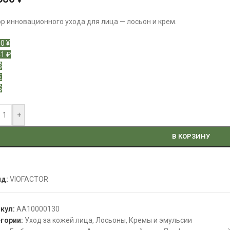
¥
р инновационного ухода для лица — лосьон и крем.
0 ¥
1 ₽
$
€
$
+
В КОРЗИНУ
нд:
VIOFACTOR
икул:
АА10000130
гории:
Уход за кожей лица
,
Лосьоны
,
Кремы и эмульсии