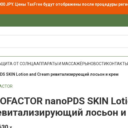
000 JPY. Цены
TaxFree
будут отображены после процедуры реги
АЩИТА ОТ СОЛНЦА
АППАРАТЫ И МАССАЖЁРЫ
НОВОСТИ
КОНТАКТЫ
DS SKIN Lotion and Cream ревитализирующий лосьон и крем
FACTOR
IOFACTOR nanoPDS SKIN Loti
евитализирующий лосьон и
630