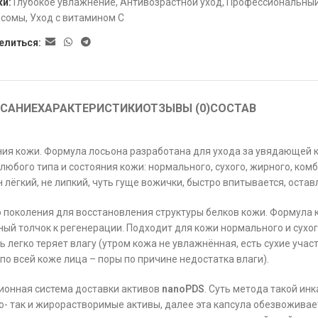
ки:
Глубокое увлажнение
,
Антивозрастной уход
,
Профессиональный
осомы
,
Уход с витамином С
елиться:
САНИЕ
ХАРАКТЕРИСТИКИ
ОТЗЫВЫ (0)
СОСТАВ
ия кожи. Формула лосьона разработана для ухода за увядающей к
юбого типа и состояния кожи: нормального, сухого, жирного, ком
лёгкий, не липкий, чуть гуще вожички, быстро впитывается, остав
 поколения для восстановления структуры белков кожи. Формула 
ый толчок к регенерации. Подходит для кожи нормального и сухог
легко теряет влагу (утром кожа не увлажнённая, есть сухие участк
по всей коже лица – поры по причине недостатка влаги).
онная система доставки активов
nanoPDS
. Суть метода такой ин
о- так и жирорастворимые активы, далее эта капсула обезвоживае