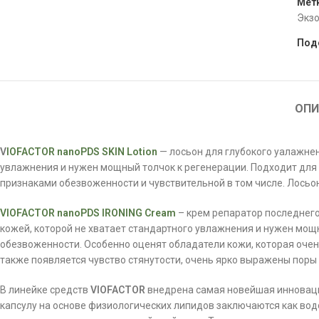
Мет
Экз
Под
ОПИ
V
IOFACTOR nanoPDS SKIN Lotion
— лосьон для глубокого уалажнен
увлажнения и нужен мощный толчок к регенерации. Подходит для л
признаками обезвоженности и чувствительной в том числе. Лосьон 
VIOFACTOR nanoPDS IRONING Cream
– крем репаратор последнего
кожей, которой не хватает стандартного увлажнения и нужен мощн
обезвоженности. Особенно оценят обладатели кожи, которая очень 
также появляется чувство стянутости, очень ярко выражены поры 
В линейке средств
VIOFACTOR
внедрена самая новейшая инноваци
капсулу на основе физиологических липидов заключаются как вод