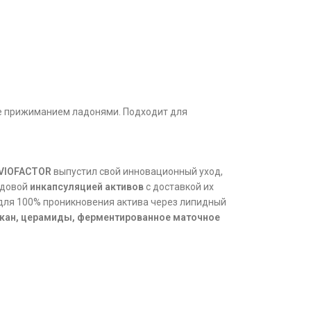
е прижиманием ладонями. Подходит для
VIOFACTOR
выпустил свой инновационный уход,
едовой
инкапсуляцией активов
с доставкой их
 для 100% проникновения актива через липидный
юкан, церамиды, ферментированное маточное