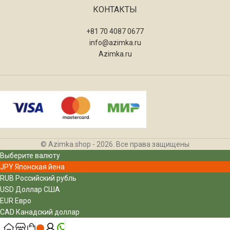
КОНТАКТЫ
+81 70 4087 0677
info@azimka.ru
Azimka.ru
© Azimka.shop - 2026. Все права защищены
Выберите валюту
JPY
Японская йена
RUB
Российский рубль
USD
Доллар США
EUR
Евро
CAD
Канадский доллар