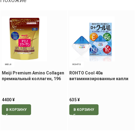
Похожие
MEIJI
ROHTO
Meiji Premium Amino Collagen
ROHTO Cool 40a
премиальный коллаген, 196
витаминизированные капли
гр.
для глаз, 12 мл
4400
¥
635
¥
В КОРЗИНУ
В КОРЗИНУ