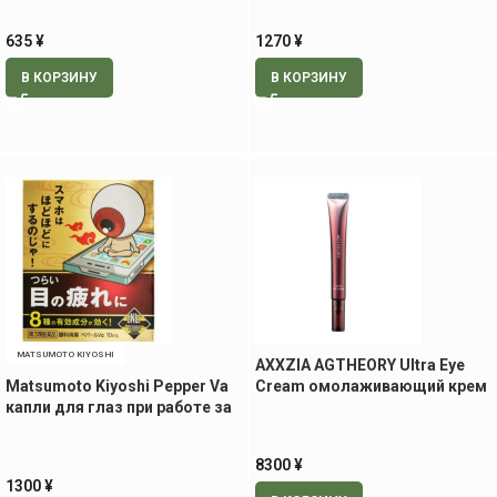
635
¥
1270
¥
В КОРЗИНУ
В КОРЗИНУ
MATSUMOTO KIYOSHI
AXXZIA AGTHEORY Ultra Eye
Matsumoto Kiyoshi Pepper Va
Cream омолаживающий крем
капли для глаз при работе за
для век, 15 гр
компьютером, 10 мл
8300
¥
1300
¥