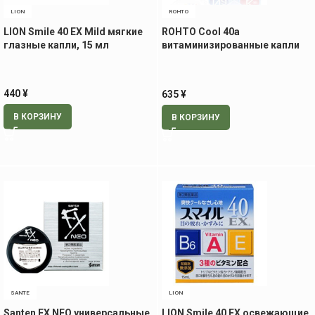
LION
ROHTO
LION Smile 40 EX Mild мягкие
ROHTO Cool 40a
глазные капли, 15 мл
витаминизированные капли
для глаз, 12 мл
440
¥
635
¥
В КОРЗИНУ
В КОРЗИНУ
SANTE
LION
Santen FX NEO универсальные
LION Smile 40 EX освежающие