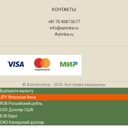
КОНТАКТЫ
+81 70 4087 0677
info@azimka.ru
Azimka.ru
© Azimka.shop - 2026. Все права защищены
Выберите валюту
JPY
Японская йена
RUB
Российский рубль
USD
Доллар США
EUR
Евро
CAD
Канадский доллар