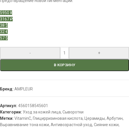
Предотвращение новой пигментации.
5950 ¥
3167 ₽
38 $
32 €
57 $
-
+
В КОРЗИНУ
Бренд:
AMPLEUR
Артикул:
4560158545601
Категории:
Уход за кожей лица
,
Сыворотки
Метки:
VitaminC
,
Глицирризиновая кислота
,
Церамиды
,
Арбутин
,
Выравнивание тона кожи
,
Антивозрастной уход
,
Сияние кожи
,