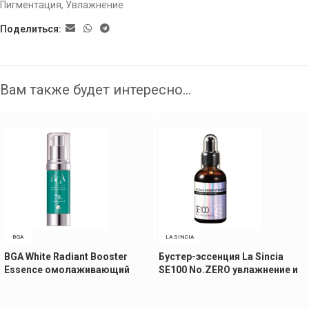
Пигментация
,
Увлажнение
Поделиться:
Вам также будет интересно…
BGA
LA SINCIA
BGA White Radiant Booster
Бустер-эссенция La Sincia
Essence омолаживающий
SE100 No.ZERO увлажнение и
бустер для сияния кожи, 30
антигликация, 60 мл
мл