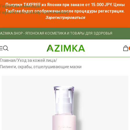
Покупки TAXFREE из Японии при заказе от 15.000 JPY. Цены
Перейти к навигации
TaxFree
будут отображены после процедуры регистрации.
Перейти к основному содержимому
Зарегистрироваться
AZIMKA.SHOP - ЯПОНСКАЯ КОСМЕТИКА И ТОВАРЫ ДЛЯ ЗДОРОВЬЯ
Главная
/
Уход за кожей лица
/
Пилинги, скрабы, отшелушивающие маски