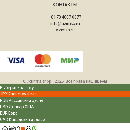
КОНТАКТЫ
+81 70 4087 0677
info@azimka.ru
Azimka.ru
© Azimka.shop - 2026. Все права защищены
Выберите валюту
JPY
Японская йена
RUB
Российский рубль
USD
Доллар США
EUR
Евро
CAD
Канадский доллар