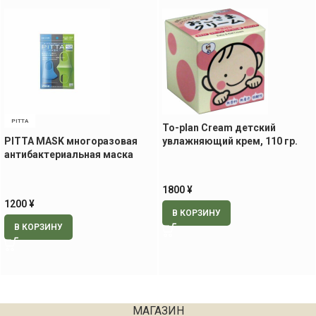
PITTA
To-plan Cream детский
PITTA MASK многоразовая
увлажняющий крем, 110 гр.
антибактериальная маска
для детей, 3 шт (зелёный,
чёрный, голубой)
1800
¥
1200
¥
В КОРЗИНУ
В КОРЗИНУ
МАГАЗИН