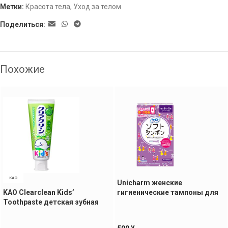
Метки:
Красота тела
,
Уход за телом
Поделиться:
Похожие
KAO
Unicharm женские
KAO Clearclean Kids’
гигиенические тампоны для
Toothpaste детская зубная
дней с сильными
паста со вкусом японской
выделениями, 7 шт
дыни, 70 гр