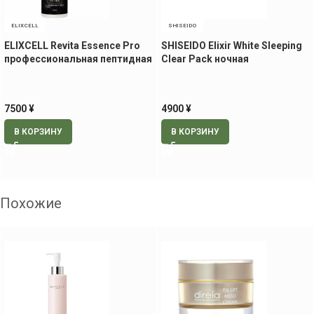
ELIXCELL
SHISEIDO
ELIXCELL Revita Essence Pro
SHISEIDO Elixir White Sleeping
профессиональная пептидная
Clear Pack ночная
ревитализирующая
осветляющая гель-маска,
сыворотка, 150 мл
105 гр.
7500
¥
4900
¥
В КОРЗИНУ
В КОРЗИНУ
Похожие