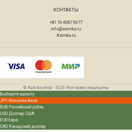
КОНТАКТЫ
+81 70 4087 0677
info@azimka.ru
Azimka.ru
© Azimka.shop - 2026. Все права защищены
Выберите валюту
JPY
Японская йена
RUB
Российский рубль
USD
Доллар США
EUR
Евро
CAD
Канадский доллар