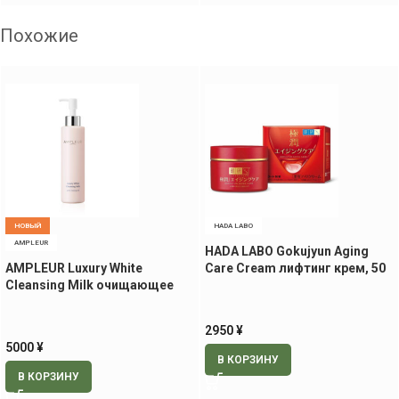
Похожие
НОВЫЙ
HADA LABO
AMPLEUR
HADA LABO Gokujyun Aging
AMPLEUR Luxury White
Care Cream лифтинг крем, 50
Cleansing Milk очищающее
гр.
молочко, 200 мл
2950
¥
5000
¥
В КОРЗИНУ
В КОРЗИНУ