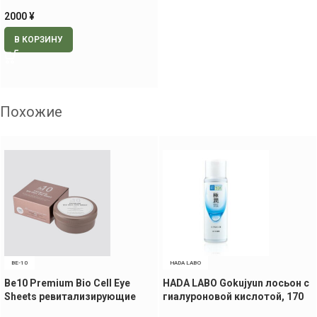
2000
¥
В КОРЗИНУ
Похожие
BE-10
HADA LABO
Be10 Premium Bio Cell Eye
HADA LABO Gokujyun лосьон с
Sheets ревитализирующие
гиалуроновой кислотой, 170
патчи для век и носогубной
мл