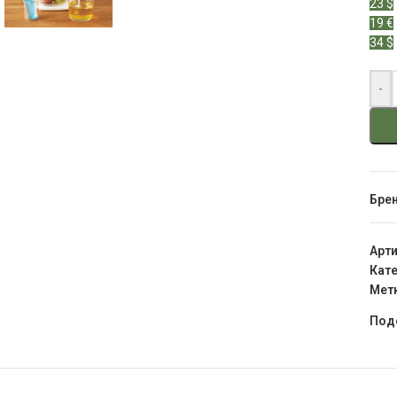
23 $
19 €
34 $
-
Бре
Арт
Кате
Мет
Под