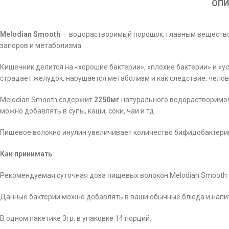
ОПИ
Melodian Smooth
— водорастворимый порошок, главным вещество
запоров и метаболизма.
Кишечник делится на «хорошие бактерии», «плохие бактерии» и «
страдает желудок, нарушается метаболизм и как следствие, челов
Melodian Smooth содержит
2250мг
натурального водорастворимого
можно добавлять в супы, каши, соки, чаи и тд.
Пищевое волокно инулин увеличивает количество бифидобактерий
Как принимать:
Рекомендуемая суточная доза пищевых волокон Melodian Smooth 
Данные бактерии можно добавлять в ваши обычные блюда и напит
В одном пакетике 3гр, в упаковке 14 порций.