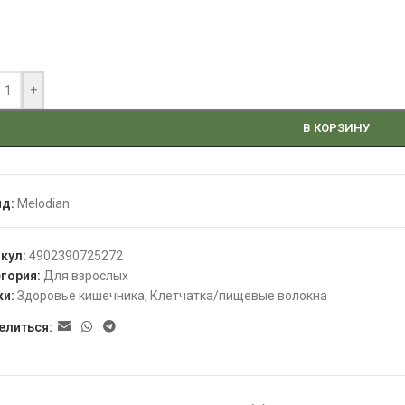
+
В КОРЗИНУ
нд:
Melodian
икул:
4902390725272
гория:
Для взрослых
ки:
Здоровье кишечника
,
Клетчатка/пищевые волокна
елиться: