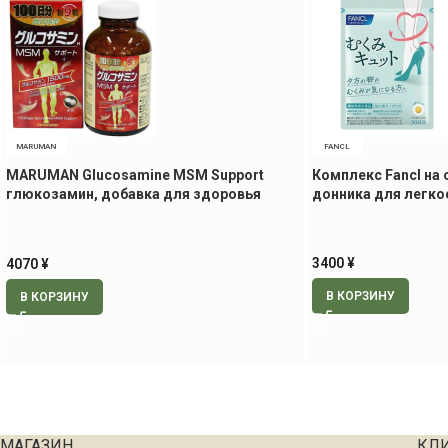
MARUMAN
FANCL
MARUMAN Glucosamine MSM Support
Комплекс Fancl на 
глюкозамин, добавка для здоровья
донника для легкос
суставов, 900 табл. на 100 дней
3400
¥
4070
¥
В КОРЗИНУ
В КОРЗИНУ
МАГАЗИН
КЛ