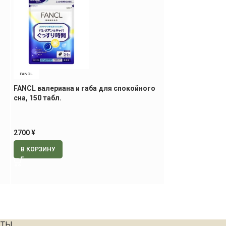
FANCL
FASTZYME
FANCL валериана и габа для спокойного
Fastzyme Premi
сна, 150 табл.
премиальный на
2700
¥
25000
¥
В КОРЗИНУ
В КОРЗИНУ
КТЫ