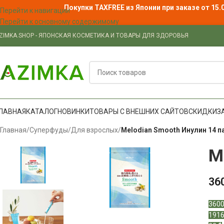
Покупки TAXFREE из Японии при заказе от 15.
Перейти к навигации
Перейти к основному содержимому
ZIMKA.SHOP - ЯПОНСКАЯ КОСМЕТИКА И ТОВАРЫ ДЛЯ ЗДОРОВЬЯ
ЛАВНАЯ
КАТАЛОГ
НОВИНКИ
ТОВАРЫ С ВНЕШНИХ САЙТОВ
СКИДКИ
З
Главная
/
Суперфуды
/
Для взрослых
/
Melodian Smooth Инулин 14 п
M
36
3600
1916