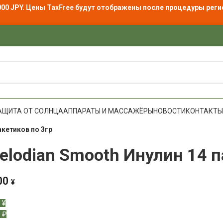
000 JPY. Цены
TaxFree
будут отображены после процедуры реги
АЩИТА ОТ СОЛНЦА
АППАРАТЫ И МАССАЖЁРЫ
НОВОСТИ
КОНТАКТЫ
акетиков по 3гр
elodian Smooth Инулин 14 п
00
¥
 ¥
 ₽