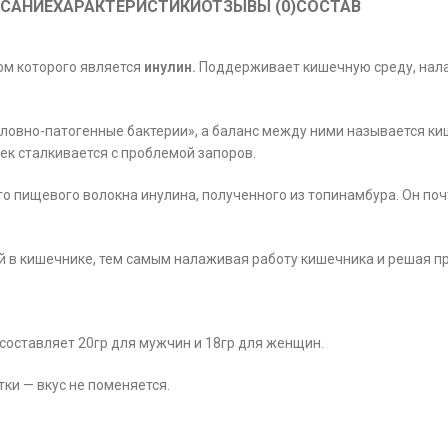
САНИЕ
ХАРАКТЕРИСТИКИ
ОТЗЫВЫ (0)
СОСТАВ
м которого является
инулин.
Поддерживает кишечную среду, нал
условно-патогенные бактерии», а баланс между ними называется к
ек сталкивается с проблемой запоров.
 пищевого волокна инулина, полученного из топинамбура. Он почти
 в кишечнике, тем самым налаживая работу кишечника и решая п
составляет 20гр для мужчин и 18гр для женщин.
ки — вкус не поменяется.