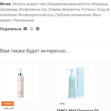
Метки:
Область вокруг глаз
,
Глицирризиновая кислота
,
Морщины
,
Церамиды
,
Изофлавоны сои
,
Энзимы/ферменты
,
Ретинол
,
Уход за
кожей век
,
Антивозрастной уход
,
Глубокое увлажнение
,
Масс-
маркет
,
Увлажнение
Поделиться:
Вам также будет интересно…
НОВЫЙ
FANCL
AMPLEUR
FANCL Mild Cleansing Oil