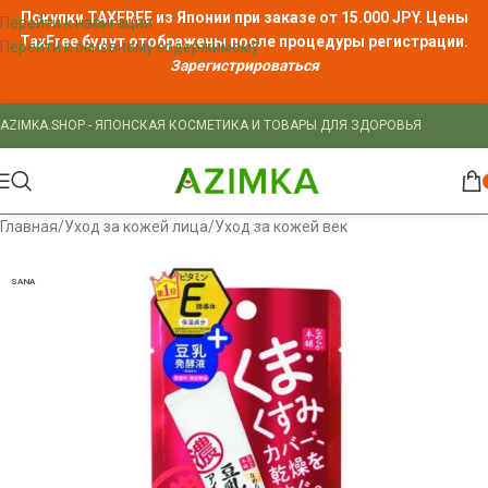
Покупки TAXFREE из Японии при заказе от 15.000 JPY. Цены
Перейти к навигации
TaxFree
будут отображены после процедуры регистрации.
Перейти к основному содержимому
Зарегистрироваться
AZIMKA.SHOP - ЯПОНСКАЯ КОСМЕТИКА И ТОВАРЫ ДЛЯ ЗДОРОВЬЯ
Главная
/
Уход за кожей лица
/
Уход за кожей век
SANA