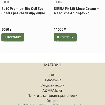
BE-10
DIREIA
Be10 Premium Bio Cell Eye
DIREIA Fix Lift Meso Cream —
Sheets ревитализирующие
мезо-крем с лифтинг
патчи для век и носогубной
эффектом, 30 гр
области, 60 шт.
6050
¥
11000
¥
В КОРЗИНУ
В КОРЗИНУ
МАГАЗИН
FAQ
О магазине
Скидки и акции
AZIMKA Блог
Политика конфиденциальности
Оферта