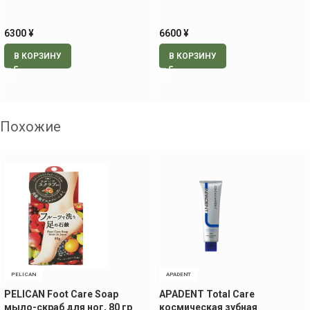
мл
волос, 100 мл
6300
¥
6600
¥
В КОРЗИНУ
В КОРЗИНУ
Похожие
PELICAN
APADENT
PELICAN Foot Care Soap
APADENT Total Care
мыло-скраб для ног, 80 гр
космическая зубная