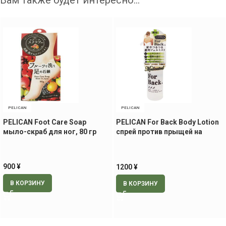
Вам также будет интересно…
PELICAN
PELICAN
PELICAN Foot Care Soap
PELICAN For Back Body Lotion
мыло-скраб для ног, 80 гр
спрей против прыщей на
спине и груди, 100 мл
900
¥
1200
¥
В КОРЗИНУ
В КОРЗИНУ