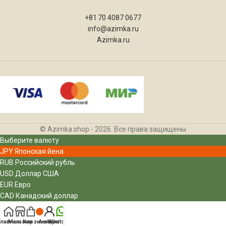
+81 70 4087 0677
info@azimka.ru
Azimka.ru
© Azimka.shop - 2026. Все права защищены
Выберите валюту
JPY
Японская йена
RUB
Российский рубль
USD
Доллар США
EUR
Евро
CAD
Канадский доллар
Главная
Магазин
Корзина
Аккаунт
Whatsapp