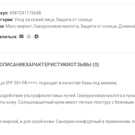
икул:
4987241173648
гории:
Уход за кожей лица
,
Защита от солнца
ки:
Масс-маркет
,
Гиалуроновая кислота
,
Защита от солнца
,
Дневно
елиться:
ОПИСАНИЕ
ХАРАКТЕРИСТИКИ
ОТЗЫВЫ (0)
 SPF 50+ PA++++, подходит в качестве базы под макияж.
оздействия ультрафиолетовых лучей. Гиалуроновая кислота и про
ть кожу. Солнцезащитный крем имеет легкую текстуру с бежевым 
я жирной, и для сухой кожи. Санскрин комфортный в применении,