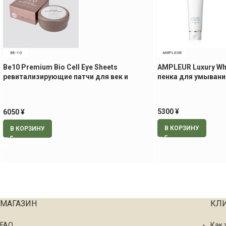
BE-10
AMPLEUR
Be10 Premium Bio Cell Eye Sheets
AMPLEUR Luxury Wh
ревитализирующие патчи для век и
пенка для умывания
носогубной области, 60 шт.
5300
¥
6050
¥
В КОРЗИНУ
В КОРЗИНУ
МАГАЗИН
КЛ
FAQ
Как 