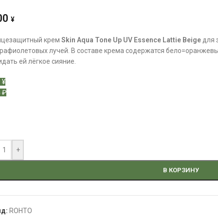
00
¥
нцезащитный крем
Skin Aqua Tone Up UV Essence Lattie Beige
для 
рафиолетовых лучей. В составе крема содержатся бело=оранжев
идать ей лёгкое сияние.
 ¥
 ₽
+
В КОРЗИНУ
нд:
ROHTO