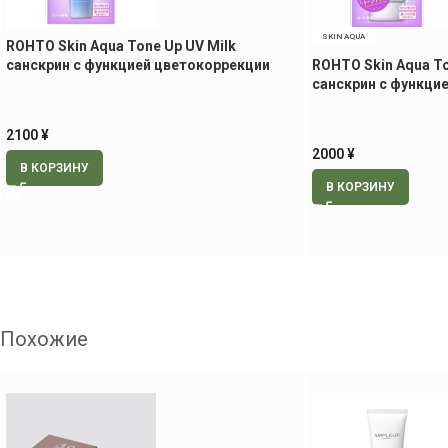
SKIN AQUA
ROHTO Skin Aqua Tone Up UV Milk
санскрин с функцией цветокоррекции
ROHTO Skin Aqua To
кожи, 40 мл
санскрин с функци
кожи, 80 гр
2100
¥
2000
¥
В КОРЗИНУ
В КОРЗИНУ
Похожие