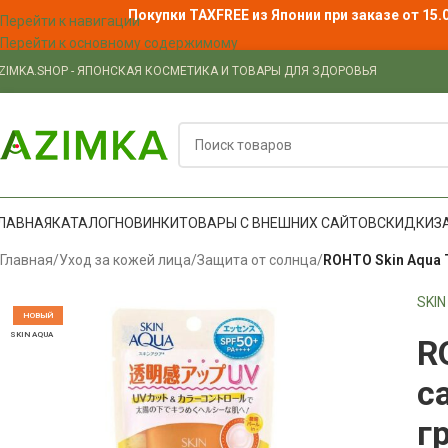
Покупки TAXFREE из Японии при заказе от 15.
Перейти к навигации
Перейти к основному содержимому
ZIMKA.SHOP - ЯПОНСКАЯ КОСМЕТИКА И ТОВАРЫ ДЛЯ ЗДОРОВЬЯ
ЛАВНАЯ
КАТАЛОГ
НОВИНКИ
ТОВАРЫ С ВНЕШНИХ САЙТОВ
СКИДКИ
З
Главная
/
Уход за кожей лица
/
Защита от солнца
/
ROHTO Skin Aqua T
SKI
НОВЫЙ
SKIN AQUA
R
с
г