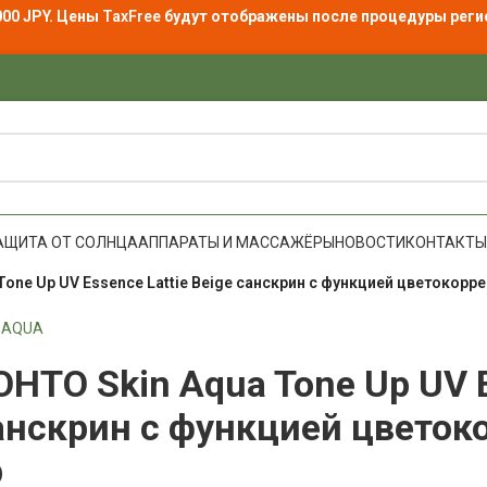
000 JPY. Цены
TaxFree
будут отображены после процедуры реги
АЩИТА ОТ СОЛНЦА
АППАРАТЫ И МАССАЖЁРЫ
НОВОСТИ
КОНТАКТЫ
one Up UV Essence Lattie Beige санскрин с функцией цветокорре
N AQUA
OHTO Skin Aqua Tone Up UV E
анскрин с функцией цветок
р