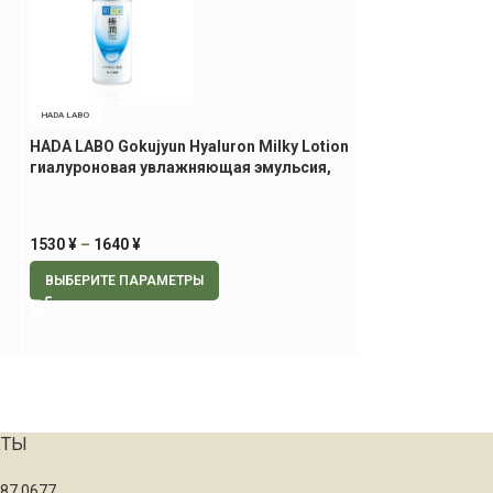
HADA LABO
CUREL
я
HADA LABO Gokujyun Hyaluron Milky Lotion
KAO Curel Moist
гиалуроновая увлажняющая эмульсия,
лосьон, 150 мл.
140 мл.
3500
¥
1530
¥
–
1640
¥
В КОРЗИНУ
ВЫБЕРИТЕ ПАРАМЕТРЫ
КТЫ
087 0677