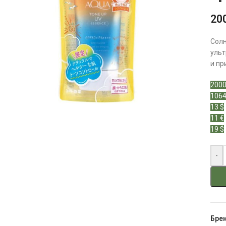
20
Сол
ульт
и пр
2000
1064
13 $
11 €
19 $
-
Бре