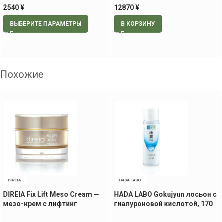
2540
¥
12870
¥
ВЫБЕРИТЕ ПАРАМЕТРЫ
В КОРЗИНУ
Похожие
DIREIA
HADA LABO
DIREIA Fix Lift Meso Cream —
HADA LABO Gokujyun лосьон с
мезо-крем с лифтинг
гиалуроновой кислотой, 170
эффектом, 30 гр
мл