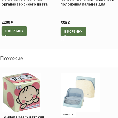
органайзер синего цвета
положения пальцев для
правильного держания
карандаша при письме
2200
¥
550
¥
В КОРЗИНУ
В КОРЗИНУ
Похожие
SMA-STA
To-plan Cream детский