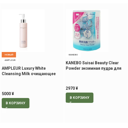
НОВЫЙ
KANEBO
AMPLEUR
KANEBO Suisai Beauty Clear
AMPLEUR Luxury White
Powder энзимная пудра для
Cleansing Milk очищающее
умывания, 32 шт
молочко, 200 мл
2970
¥
5000
¥
В КОРЗИНУ
В КОРЗИНУ