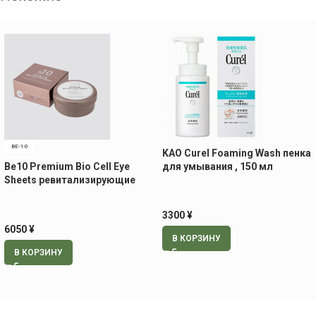
BE-10
KAO Curel Foaming Wash пенка
Be10 Premium Bio Cell Eye
для умывания , 150 мл
Sheets ревитализирующие
патчи для век и носогубной
области, 60 шт.
3300
¥
6050
¥
В КОРЗИНУ
В КОРЗИНУ