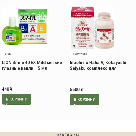
LION
KOBAYASHI
LION Smile 40 EX Mild мягкие
Inochi no Haha A, Kobayashi
глазные капли, 15 мл
Seiyaku комплекс для
женщин в период менопаузы,
на 70 дней
440
¥
5500
¥
В КОРЗИНУ
В КОРЗИНУ
МАГАЗИН