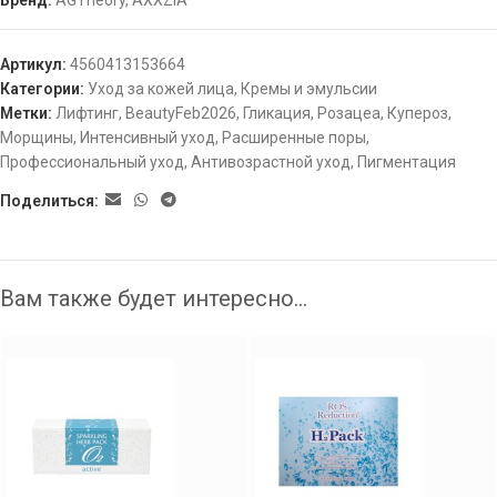
Бренд:
AGTheory
,
AXXZIA
Артикул:
4560413153664
Категории:
Уход за кожей лица
,
Кремы и эмульсии
Метки:
Лифтинг
,
BeautyFeb2026
,
Гликация
,
Розацеа
,
Купероз
,
Морщины
,
Интенсивный уход
,
Расширенные поры
,
Профессиональный уход
,
Антивозрастной уход
,
Пигментация
Поделиться:
Вам также будет интересно…