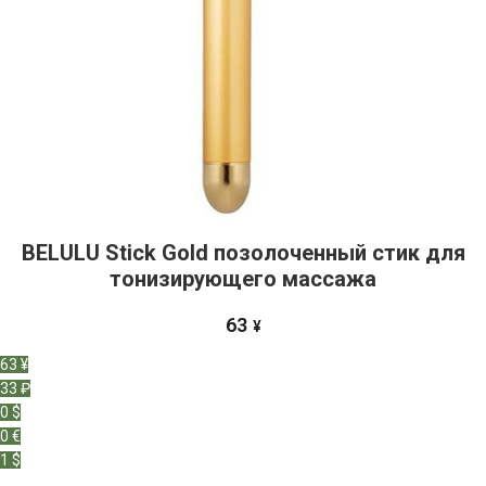
BELULU Stick Gold позолоченный стик для
тонизирующего массажа
63
¥
63 ¥
33 ₽
0 $
0 €
1 $