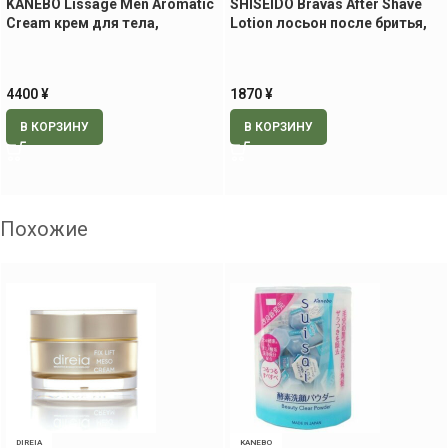
KANEBO Lissage Men Aromatic
SHISEIDO Bravas After Shave
Cream крем для тела,
Lotion лосьон после бритья,
ароматерапия, 200 гр
140 мл
4400
¥
1870
¥
В КОРЗИНУ
В КОРЗИНУ
Похожие
DIREIA
KANEBO