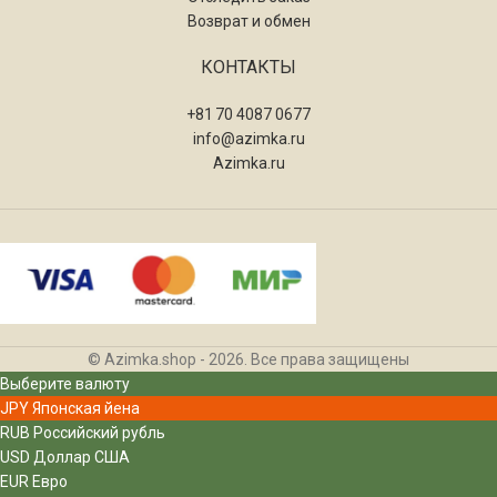
Возврат и обмен
КОНТАКТЫ
+81 70 4087 0677
info@azimka.ru
Azimka.ru
© Azimka.shop - 2026. Все права защищены
Выберите валюту
JPY
Японская йена
RUB
Российский рубль
USD
Доллар США
EUR
Евро