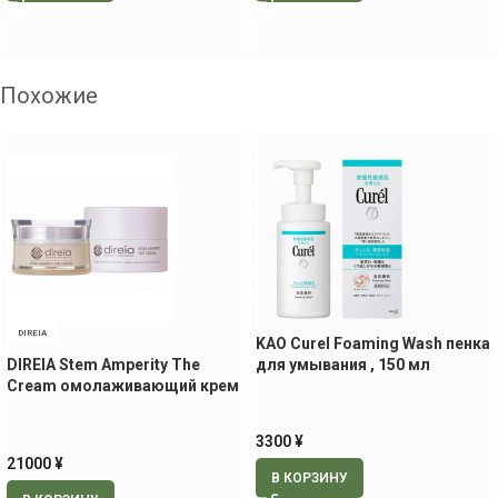
Похожие
DIREIA
KAO Curel Foaming Wash пенка
DIREIA Stem Amperity The
для умывания , 150 мл
Cream омолаживающий крем
для лица, 30 гр.
3300
¥
21000
¥
В КОРЗИНУ