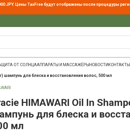
000 JPY. Цены
TaxFree
будут отображены после процедуры реги
АЩИТА ОТ СОЛНЦА
АППАРАТЫ И МАССАЖЁРЫ
НОВОСТИ
КОНТАКТЫ
air) шампунь для блеска и восстановления волос, 500 мл
AWARI
racie HIMAWARI Oil In Shampo
ампунь для блеска и восст
00 мл