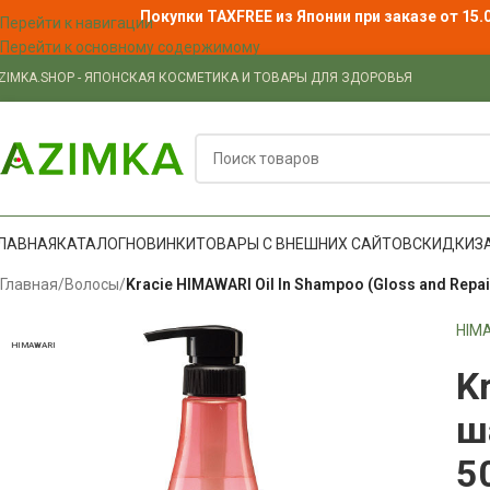
Покупки TAXFREE из Японии при заказе от 15.
Перейти к навигации
Перейти к основному содержимому
ZIMKA.SHOP - ЯПОНСКАЯ КОСМЕТИКА И ТОВАРЫ ДЛЯ ЗДОРОВЬЯ
ЛАВНАЯ
КАТАЛОГ
НОВИНКИ
ТОВАРЫ С ВНЕШНИХ САЙТОВ
СКИДКИ
З
Главная
/
Волосы
/
Kracie HIMAWARI Oil In Shampoo (Gloss and Rep
HIM
HIMAWARI
K
ш
5