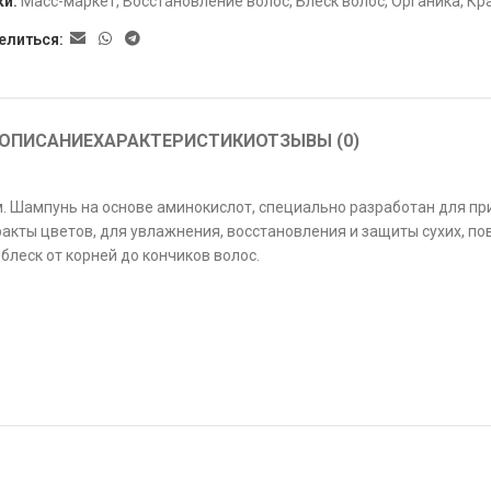
ки:
Масс-маркет
,
Восстановление волос
,
Блеск волос
,
Органика
,
Кр
елиться:
ОПИСАНИЕ
ХАРАКТЕРИСТИКИ
ОТЗЫВЫ (0)
. Шампунь на основе аминокислот, специально разработан для пр
ракты цветов, для увлажнения, восстановления и защиты сухих, 
леск от корней до кончиков волос.