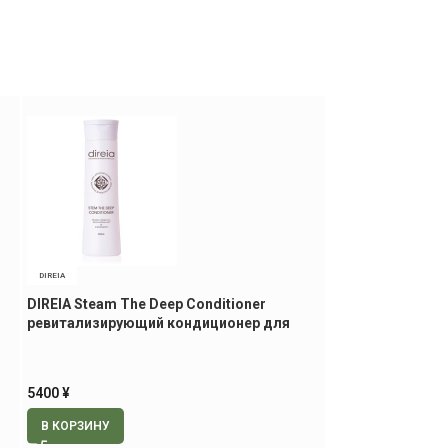
DIREIA
LEBEL
DIREIA Steam The Deep Conditioner
LEBEL Viege Hai
ревитализирующий кондиционер для
для волос, 240 г
волос, 300 мл
3400
¥
5400
¥
В КОРЗИНУ
В КОРЗИНУ