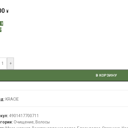
00
¥
 ¥
₽
+
В КОРЗИНУ
нд:
KRACIE
икул:
4901417700711
гории:
Очищение
,
Волосы