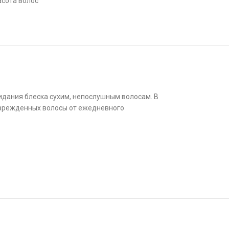
асота волос
идания блеска сухим, непослушным волосам. В
поврежденных волосы от ежедневного