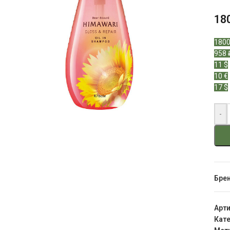
18
1800
958 
11 $
10 €
17 $
-
Бре
Арт
Кате