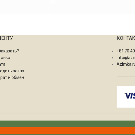
ИЕНТУ
КОНТА
заказать?
+81 70 4
тавка
info@azi
ата
Azimka.r
едить заказ
рат и обмен