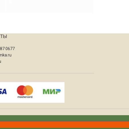
КТЫ
087 0677
mka.ru
u