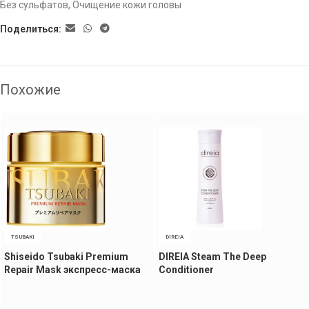
Без сульфатов
,
Очищение кожи головы
Поделиться:
Похожие
TSUBAKI
DIREIA
Shiseido Tsubaki Premium
DIREIA Steam The Deep
Repair Mask экспресс-маска
Conditioner
для волос, 180 гр
ревитализирующий
кондиционер для волос, 300