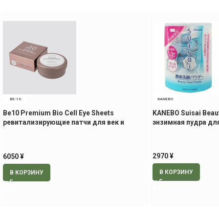
BE-10
KANEBO
Be10 Premium Bio Cell Eye Sheets
KANEBO Suisai Beau
ревитализирующие патчи для век и
энзимная пудра дл
носогубной области, 60 шт.
2970
¥
6050
¥
В КОРЗИНУ
В КОРЗИНУ