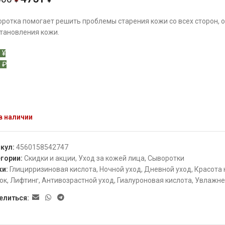
¥
¥
ротка помогает решить проблемы старения кожи со всех сторон, 
тановления кожи.
 ¥
 ₽
в наличии
икул:
4560158542747
гории:
Скидки и акции
,
Уход за кожей лица
,
Сыворотки
ки:
Глицирризиновая кислота
,
Ночной уход
,
Дневной уход
,
Красота
ок
,
Лифтинг
,
Антивозрастной уход
,
Гиалуроновая кислота
,
Увлажне
елиться: