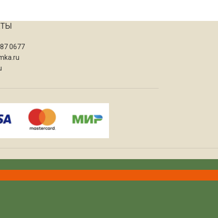
КТЫ
087 0677
mka.ru
u