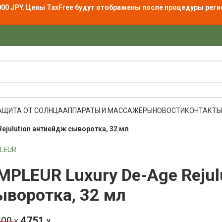
000 JPY. Цены
TaxFree
будут отображены после процедуры реги
АЩИТА ОТ СОЛНЦА
АППАРАТЫ И МАССАЖЁРЫ
НОВОСТИ
КОНТАКТЫ
ejulution антиейдж сыворотка, 32 мл
LEUR
MPLEUR Luxury De-Age Rejul
ыворотка, 32 мл
4751
500