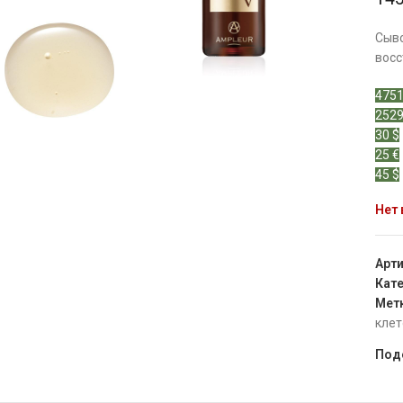
Сыво
восс
4751
2529
30 $
25 €
45 $
Нет 
Арт
Кате
Мет
клет
Под