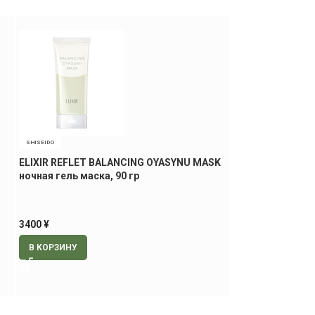
SHISEIDO
CUREL
ELIXIR REFLET BALANCING OYASYNU MASK
KAO Curel MakeU
ночная гель маска, 90 гр
для снятия маки
3400
¥
3000
¥
В КОРЗИНУ
В КОРЗИНУ