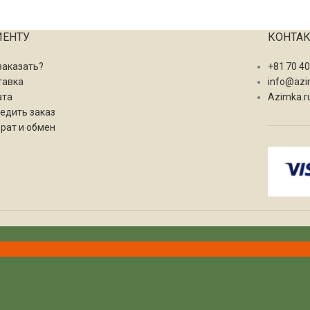
ИЕНТУ
КОНТА
заказать?
+81 70 4
тавка
info@azi
ата
Azimka.r
едить заказ
рат и обмен