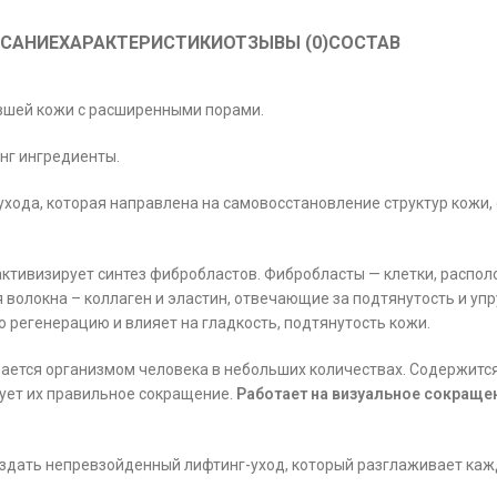
САНИЕ
ХАРАКТЕРИСТИКИ
ОТЗЫВЫ (0)
СОСТАВ
вшей кожи с расширенными порами.
нг ингредиенты.
ухода, которая направлена на самовосстановление структур кожи
активизирует синтез фибробластов. Фибробласты — клетки, распол
волокна – коллаген и эластин, отвечающие за подтянутость и упр
о регенерацию и влияет на гладкость, подтянутость кожи.
ается организмом человека в небольших количествах. Содержится
рует их правильное сокращение.
Работает на визуальное сокращен
здать непревзойденный лифтинг-уход, который разглаживает каж