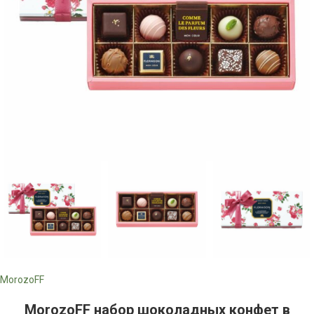
MorozoFF
MorozoFF набор шоколадных конфет в