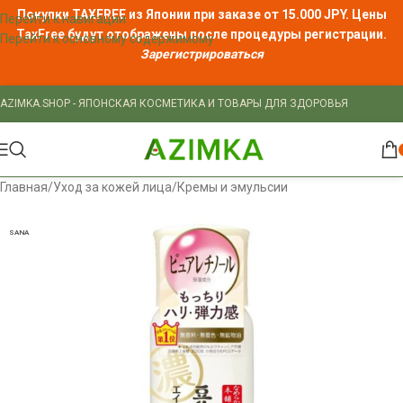
Покупки TAXFREE из Японии при заказе от 15.000 JPY. Цены
Перейти к навигации
TaxFree
будут отображены после процедуры регистрации.
Перейти к основному содержимому
Зарегистрироваться
AZIMKA.SHOP - ЯПОНСКАЯ КОСМЕТИКА И ТОВАРЫ ДЛЯ ЗДОРОВЬЯ
Главная
/
Уход за кожей лица
/
Кремы и эмульсии
SANA