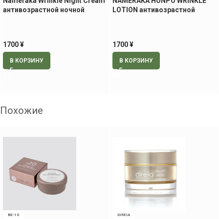
Nameraka Wrinkle Night Cream
NAMERAKA HONPO WRINKLE
антивозрастной ночной
LOTION антивозрастной
увлажняющий крем, 50 гр
увлажняющий лосьон, 200 мл
1700
¥
1700
¥
В КОРЗИНУ
В КОРЗИНУ
Похожие
BE-10
DIREIA