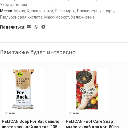
Уход за телом
Метки:
Мыло
,
Красота кожи
,
Без спирта
,
Расширенные поры
,
Гиалуроновая кислота
,
Масс-маркет
,
Увлажнение
Поделиться:
Вам также будет интересно…
PELICAN
PELICAN
PELICAN Soap For Back мыло
PELICAN Foot Care Soap
против прыщей на теле, 135
мыло-скраб для ног, 80 гр