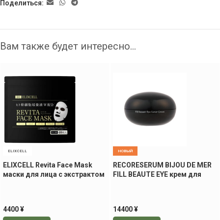
Поделиться:
Вам также будет интересно…
ELIXCELL
НОВЫЙ
ELIXCELL Revita Face Mask
RECORESERUM BIJOU DE MER
маски для лица с экстрактом
FILL BEAUTE EYE крем для
стволовых клеток, 40 шт
интенсивного ухода за кожей
вокруг глаз, 50 гр
4400
¥
14400
¥