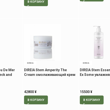
В КОРЗИНУ
DIREIA
DIREIA
u De Mer
DIREIA Stem Amperity The
DIREIA Stem Esse
Neck and
Cream омолаживающий крем
Ex Some увлажн
для шеи и
для лица, 100 гр
лосьон-эссенция 
тела, 400 мл
42800
¥
15500
¥
В КОРЗИНУ
В КОРЗИНУ