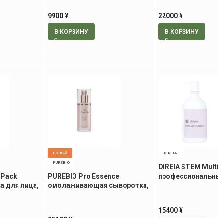
9900
¥
22000
¥
В КОРЗИНУ
В КОРЗИНУ
НОВЫЙ
DIREIA
PUREBIO
DIREIA STEM Mult
 Pack
PUREBIO Pro Essence
профессиональны
а для лица,
омолаживающая сыворотка,
массажа, 1000 м
30 мл
15400
¥