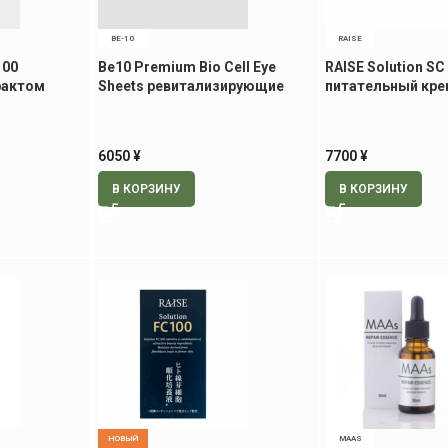
BE-10
RAISE
100
Be10 Premium Bio Cell Eye
RAISE Solution S
рактом
Sheets ревитализирующие
питательный кре
, 30 мл
патчи для век и носогубной
экстрактом ств
области, 60 шт.
клеток, 30 гр
6050
¥
7700
¥
В КОРЗИНУ
В КОРЗИНУ
НОВЫЙ
MAAS