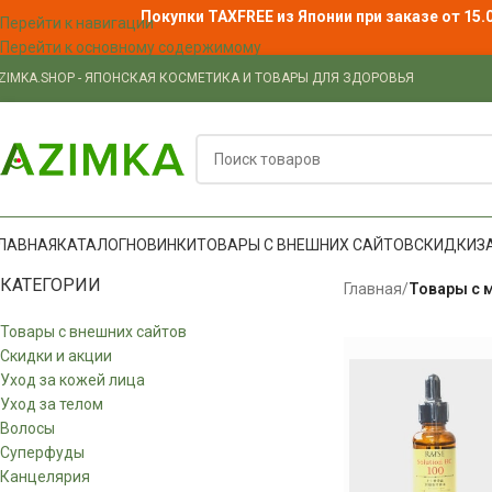
Покупки TAXFREE из Японии при заказе от 15.
Перейти к навигации
Перейти к основному содержимому
ZIMKA.SHOP - ЯПОНСКАЯ КОСМЕТИКА И ТОВАРЫ ДЛЯ ЗДОРОВЬЯ
ЛАВНАЯ
КАТАЛОГ
НОВИНКИ
ТОВАРЫ С ВНЕШНИХ САЙТОВ
СКИДКИ
З
КАТЕГОРИИ
Главная
/
Товары с 
Товары с внешних сайтов
Скидки и акции
Уход за кожей лица
Уход за телом
Волосы
Суперфуды
Канцелярия