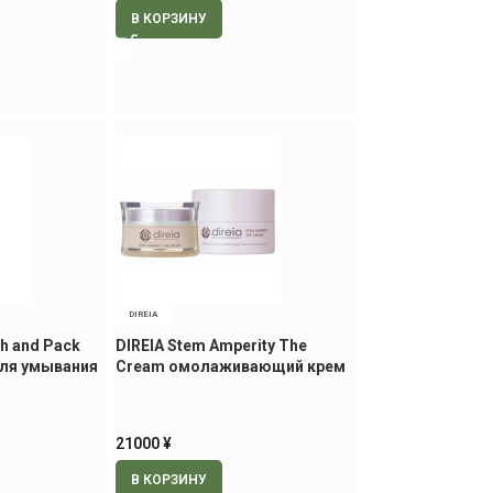
В КОРЗИНУ
DIREIA
h and Pack
DIREIA Stem Amperity The
для умывания
Cream омолаживающий крем
для лица, 30 гр.
21000
¥
В КОРЗИНУ