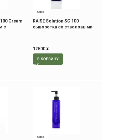
RAISE
C 100 Cream
RAISE Solution SC 100
м с
сыворотка со стволовыми
оловых
клетками, 30 мл
12500
¥
В КОРЗИНУ
RAISE