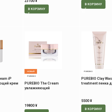
23100
¥
В КОРЗИНУ
В КОРЗИНУ
НОВЫЙ
PUREBIO
PUREBIO
ream iP
PUREBIO Clay Was
ющий крем
PUREBIO The Cream
treatment пенка 
увлажняющий
2в1, 120 гр
омолаживающий крем, 30 гр
5500
¥
19800
¥
В КОРЗИНУ