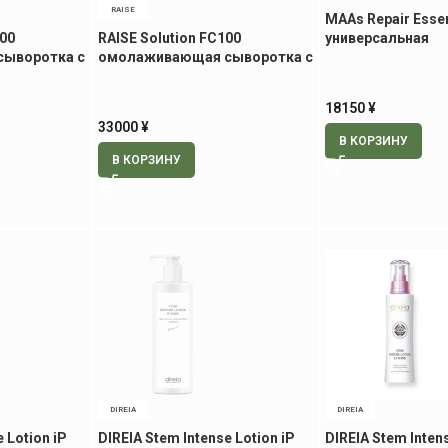
RAISE
MAAs Repair Esse
100
RAISE Solution FC100
универсальная
ыворотка с
омолаживающая сыворотка с
восстанавливаю
л
экзосомами, 30 мл
сыворотка, 30 м
18150
¥
33000
¥
В КОРЗИНУ
В КОРЗИНУ
DIREIA
DIREIA
 Lotion iP
DIREIA Stem Intense Lotion iP
DIREIA Stem Inten