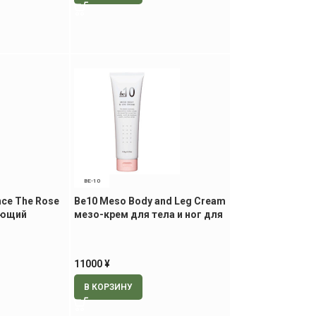
BE-10
nce The Rose
Be10 Meso Body and Leg Cream
яющий
мезо-крем для тела и ног для
для лица и
похудения, 150 гр
11000
¥
В КОРЗИНУ