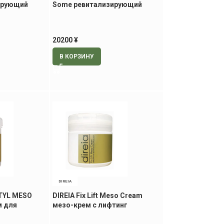
ирующий
Some ревитализирующий
лосьон, 400 мл
20200
¥
В КОРЗИНУ
DIREIA
LTYL MESO
DIREIA Fix Lift Meso Cream
м для
мезо-крем с лифтинг
400 гр
эффектом, 150 гр