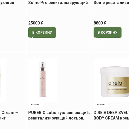
рующий
Some Pro ревитализирующий
Some ревитализ
лосьон, 400 мл
лосьон, 120 мл
25000
¥
8800
¥
В КОРЗИНУ
В КОРЗИНУ
PUREBIO
DIREIA
so Cream —
PUREBIO Lotion увлажняющий,
DIREIA DEEP SVE
инг
ревитализирующий лосьон,
BODY CREAM кре
150 мл
коррекции тела, 