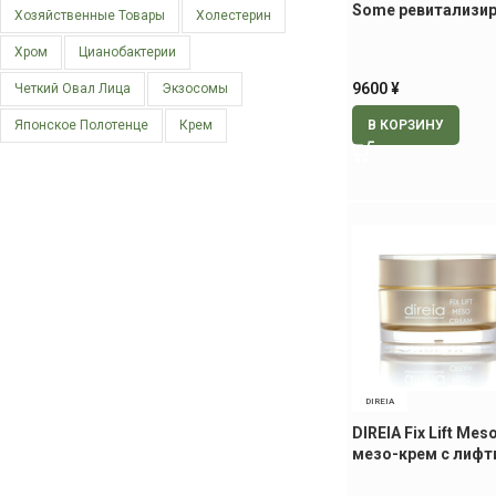
Some ревитализи
Хозяйственные Товары
Холестерин
лосьон, 150 мл
Хром
Цианобактерии
9600
¥
Четкий Овал Лица
Экзосомы
В КОРЗИНУ
Японское Полотенце
Крем
DIREIA
DIREIA Fix Lift Me
мезо-крем с лифт
эффектом, 30 гр