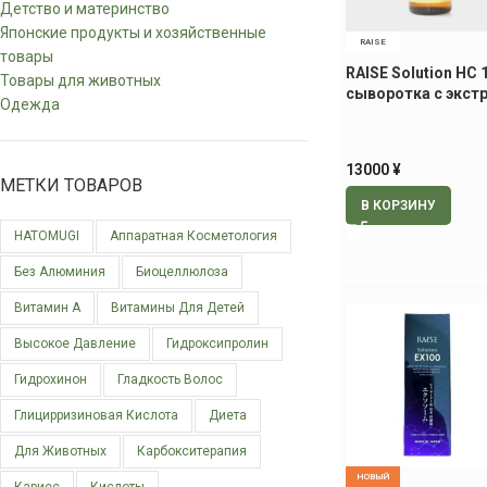
Детство и материнство
Японские продукты и хозяйственные
RAISE
товары
RAISE Solution HC 
Товары для животных
сыворотка с экст
Одежда
стволовых клеток
13000
¥
МЕТКИ ТОВАРОВ
В КОРЗИНУ
HATOMUGI
Аппаратная Косметология
Без Алюминия
Биоцеллюлоза
Витамин А
Витамины Для Детей
Высокое Давление
Гидроксипролин
Гидрохинон
Гладкость Волос
Глицирризиновая Кислота
Диета
Для Животных
Карбокситерапия
НОВЫЙ