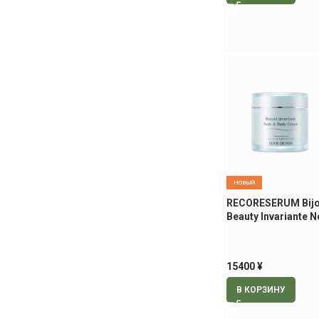
НОВЫЙ
RECORESERUM Bijo
Beauty Invariante 
Body Cream крем 
тела, 195 гр
15400
¥
В КОРЗИНУ