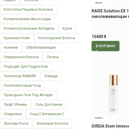
Кариес
Кислоты
RAISE
Клетчатка/пищевые Волокна
RAISE Solution EX 
омолаживающая с
Косметические Аксессуары
экзосомами, 30 м
Косметологические Аппараты
Кухня
15400
¥
Кухонные Ножи
Непослушные Волосы
В КОРЗИНУ
Новинки
Обезболивающее
Окрашенные Волосы
Печень
Подходит Для Подростков
Полотенце IMABARI
Помада
Постпилинговый Уход
Проводные Гели Под Аппарат
Проф Объемы
Соль Для Ванны
Спирулина
Уход С Витамином С
DIREIA
Факторы Роста
Фолиевая Кислота
DIREIA Stem Intense