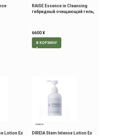
nce
RAISE Essence in Cleansing
гибридный очищающий гель,
щая пре-
200 мл
л
6600
¥
В КОРЗИНУ
DIREIA
se Lotion Ex
DIREIA Stem Intense Lotion Ex