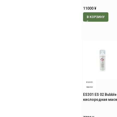
11000
¥
В КОРЗИНУ
ES301
RAISE
ES301 ES 02 Bubble
кислородная маск
150 гр