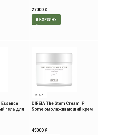
27000
¥
В КОРЗИНУ
DIREIA
i Essence
DIREIA The Stem Cream iP
й гель для
Some омолаживающий крем
л
для лица, 100 гр
45000
¥