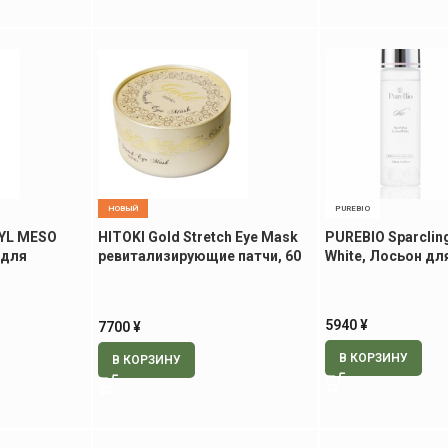
НОВЫЙ
PUREBIO
TYL MESO
HITOKI Gold Stretch Eye Mask
PUREBIO Sparcling
 для
ревитализирующие патчи, 60
White, Лосьон дл
50 гр
шт
5940
¥
7700
¥
В КОРЗИНУ
В КОРЗИНУ