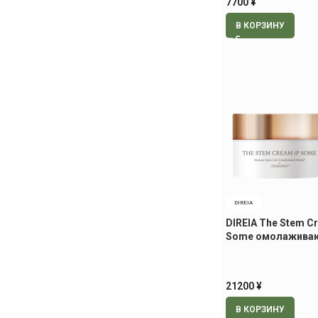
7700
¥
В КОРЗИНУ
DIREIA
DIREIA The Stem C
Some омолажива
для лица, 30 гр
21200
¥
В КОРЗИНУ