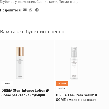
Глубокое увлажнение
,
Сияние кожи
,
Пигментация
Поделиться:
Вам также будет интересно…
DIREIA
НОВЫЙ
DIREIA
DIREIA Stem Intense Lotion iP
Some ревитализирующий
DIREIA The Stem Serum iP
лосьон, 150 мл
SOME омолаживающая
сыворотка, 100 мл