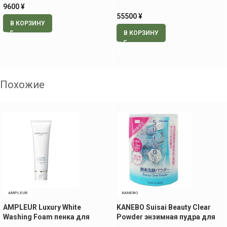
9600
¥
55500
¥
В КОРЗИНУ
В КОРЗИНУ
Похожие
AMPLEUR
KANEBO
AMPLEUR Luxury White
KANEBO Suisai Beauty Clear
Washing Foam пенка для
Powder энзимная пудра для
умывания, 130 гр
умывания, 32 шт