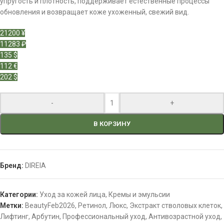
упругость и плотность, поддерживает естественные процессы
обновления и возвращает коже ухоженный, свежий вид.
21200 ¥
11283 ₽
135 $
112 €
202 $
-
+
В КОРЗИНУ
Бренд:
DIREIA
Категории:
Уход за кожей лица
,
Кремы и эмульсии
Метки:
BeautyFeb2026
,
Ретинол
,
Люкс
,
Экстракт стволовых клеток
,
Лифтинг
,
Арбутин
,
Профессиональный уход
,
Антивозрастной уход
,