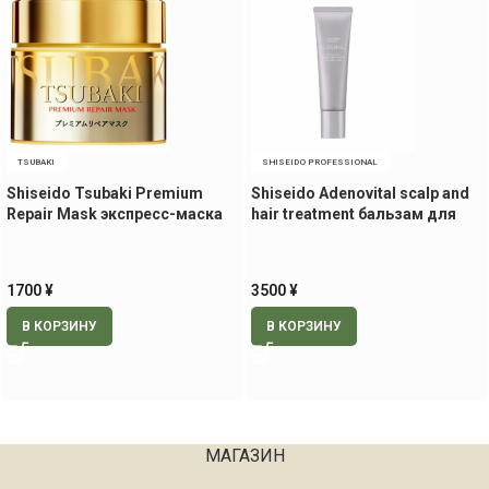
TSUBAKI
SHISEIDO PROFESSIONAL
Shiseido Tsubaki Premium
Shiseido Adenovital scalp and
Repair Mask экспресс-маска
hair treatment бальзам для
для волос, 180 гр
кожи головы и волос, 130 гр
1700
¥
3500
¥
В КОРЗИНУ
В КОРЗИНУ
МАГАЗИН