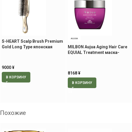
AUJUA
S-HEART Scalp Brush Premium
Gold Long Type японская
MILBON Aujua Aging Hair Care
массажная расческа
EQUIAL Treatment маска-
кондиционер для уплотнения
и оздоровления волос, 250 гр
9000
¥
8168
¥
В КОРЗИНУ
В КОРЗИНУ
Похожие