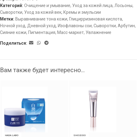
Категорий:
Очищение и умывание
,
Уход за кожей лица
,
Лосьоны
,
Сыворотки
,
Уход за кожей век
,
Кремы и эмульсии
Метки:
Выравнивание тона кожи
,
Глицирризиновая кислота
,
Ночной уход
,
Дневной уход
,
Изофлавоны сои
,
Сыворотки
,
Арбутин
,
Сияние кожи
,
Пигментация
,
Масс-маркет
,
Увлажнение
Поделиться:
Вам также будет интересно…
HADA LABO
SHISEIDO