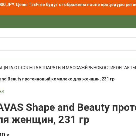
000 JPY. Цены
TaxFree
будут отображены после процедуры реги
АЩИТА ОТ СОЛНЦА
АППАРАТЫ И МАССАЖЁРЫ
НОВОСТИ
КОНТАКТЫ
and Beauty протеиновый комплекс для женщин, 231 гр
AS
AVAS Shape and Beauty про
ля женщин, 231 гр
00