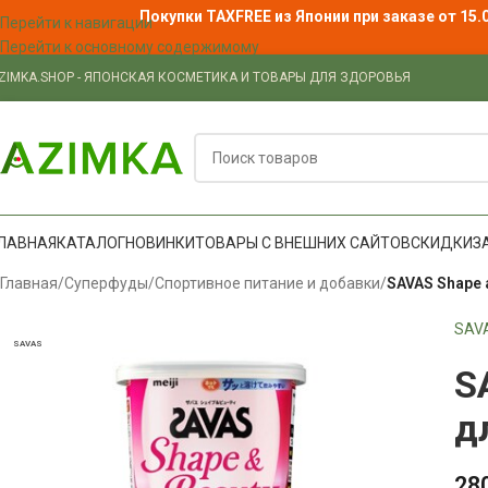
Покупки TAXFREE из Японии при заказе от 15.
Перейти к навигации
Перейти к основному содержимому
ZIMKA.SHOP - ЯПОНСКАЯ КОСМЕТИКА И ТОВАРЫ ДЛЯ ЗДОРОВЬЯ
ЛАВНАЯ
КАТАЛОГ
НОВИНКИ
ТОВАРЫ С ВНЕШНИХ САЙТОВ
СКИДКИ
З
Главная
/
Суперфуды
/
Спортивное питание и добавки
/
SAVAS Shape 
SAV
SAVAS
S
д
28