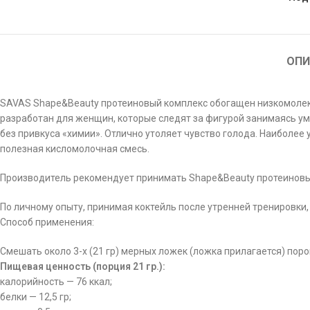
ОПИ
SAVAS Shape&Beauty протеиновый комплекс обогащен низкомолек
разработан для женщин, которые следят за фигурой занимаясь ум
без привкуса «химии». Отлично утоляет чувство голода. Наиболее
полезная кисломолочная смесь.
Производитель рекомендует принимать Shape&Beauty протеиновый 
По личному опыту, принимая коктейль после утренней тренировки,
Способ применения:
Смешать около 3-х (21 гр) мерных ложек (ложка прилагается) поро
Пищевая ценность (порция 21 гр.):
калорийность — 76 ккал;
белки — 12,5 гр;