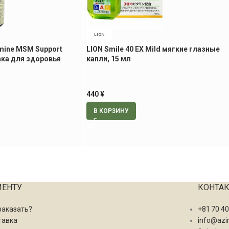
LION
ine MSM Support
LION Smile 40 EX Mild мягкие глазные
ка для здоровья
капли, 15 мл
 на 100 дней
440
¥
В КОРЗИНУ
ИЕНТУ
КОНТА
заказать?
+81 70 4
тавка
info@azi