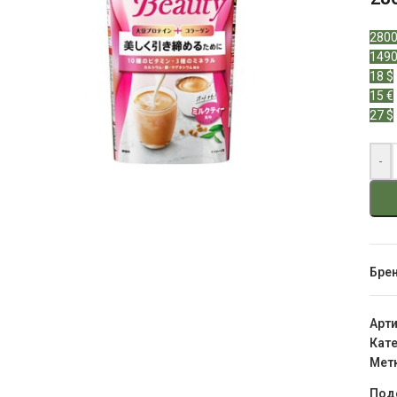
2800
1490
18 $
15 €
27 $
-
Бре
Арт
Кате
Мет
Под