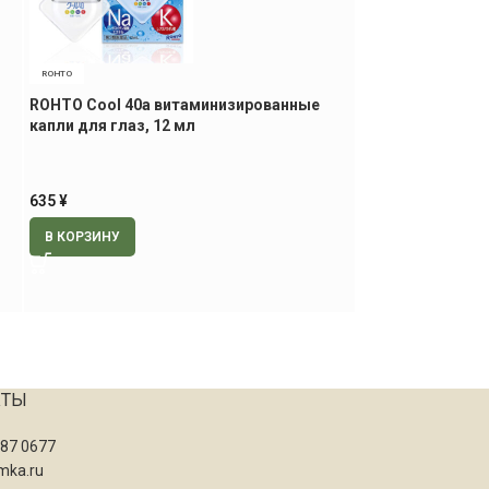
ROHTO
FANCL
ROHTO Cool 40a витаминизированные
FANCL Deep Char
капли для глаз, 12 мл
низкомолекулярн
635
¥
2500
¥
В КОРЗИНУ
В КОРЗИНУ
КТЫ
087 0677
mka.ru