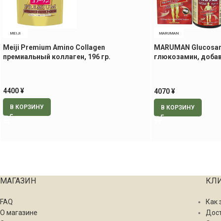
MEIJI
MARUMAN
Meiji Premium Amino Collagen
MARUMAN Glucosam
премиальный коллаген, 196 гр.
глюкозамин, добав
суставов, 900 табл.
4400
¥
4070
¥
В КОРЗИНУ
В КОРЗИНУ
МАГАЗИН
КЛ
FAQ
Как 
О магазине
Дос