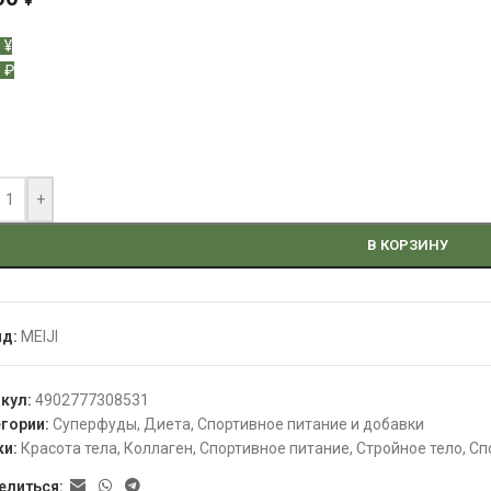
¥
 ¥
 ₽
+
В КОРЗИНУ
нд:
MEIJI
икул:
4902777308531
гории:
Суперфуды
,
Диета
,
Спортивное питание и добавки
ки:
Красота тела
,
Коллаген
,
Спортивное питание
,
Стройное тело
,
Сп
елиться: