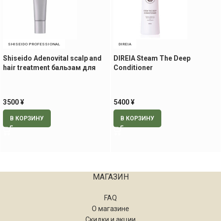
SHISEIDO PROFESSIONAL
DIREIA
Shiseido Adenovital scalp and
DIREIA Steam The Deep
hair treatment бальзам для
Conditioner
кожи головы и волос, 130 гр
ревитализирующий
кондиционер для волос, 300
мл
3500
¥
5400
¥
В КОРЗИНУ
В КОРЗИНУ
МАГАЗИН
FAQ
О магазине
Скидки и акции