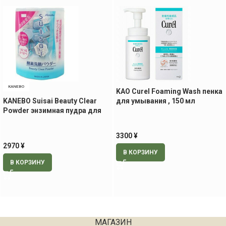
KANEBO
KAO Curel Foaming Wash пенка
KANEBO Suisai Beauty Clear
для умывания , 150 мл
Powder энзимная пудра для
умывания, 32 шт
3300
¥
2970
¥
В КОРЗИНУ
В КОРЗИНУ
МАГАЗИН