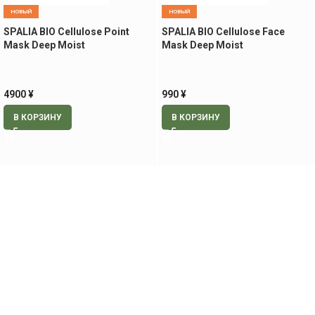
НОВЫЙ
НОВЫЙ
SPALIA BIO Cellulose Point
SPALIA BIO Cellulose Face
Mask Deep Moist
Mask Deep Moist
глубокоувлажняющие патчи,
глубокоувлажняющая маска,
30 пар
1 шт
4900
¥
990
¥
В КОРЗИНУ
В КОРЗИНУ